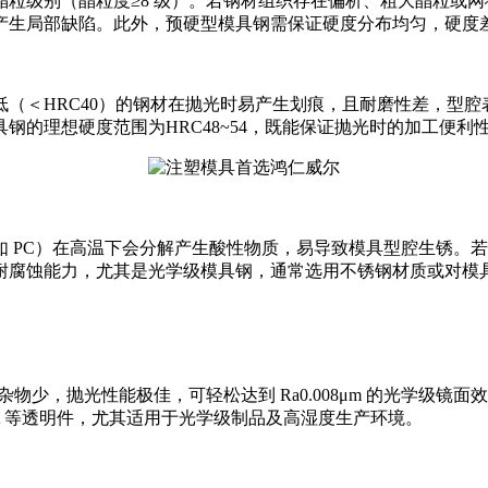
粒级别（晶粒度≥8 级）。若钢材组织存在偏析、粗大晶粒或
生局部缺陷。此外，预硬型模具钢需保证硬度分布均匀，硬度差≤
（＜HRC40）的钢材在抛光时易产生划痕，且耐磨性差，型腔表
钢的理想硬度范围为HRC48~54，既能保证抛光时的加工便
 PC）在高温下会分解产生酸性物质，易导致模具型腔生锈。
耐腐蚀能力，尤其是光学级模具钢，通常选用不锈钢材质或对模
少，抛光性能极佳，可轻松达到 Ra0.008μm 的光学级镜面效果
A 等透明件，尤其适用于光学级制品及高湿度生产环境。