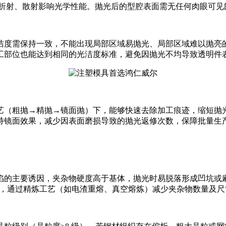
免光线折射、散射影响光学性能。抛光后的型腔表面需无任何肉眼
洁度需保持一致，不能出现局部区域易抛光、局部区域难以抛亮
工部位也能达到相同的光洁度标准，避免因抛光不均导致透明件
艺（粗抛→精抛→镜面抛）下，能够快速去除加工痕迹，缩短抛
持镜面效果，减少因表面磨损导致的抛光返修次数，保障批量生
陷的主要诱因，夹杂物硬度高于基体，抛光时易脱落形成凹坑或
1.0 级，通过精炼工艺（如电渣重熔、真空熔炼）减少夹杂物数量及