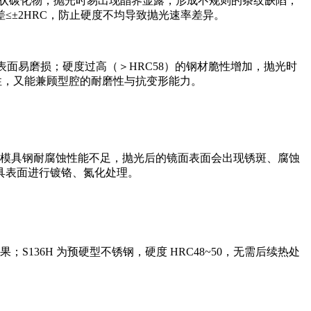
网状碳化物，抛光时易出现晶界显露，形成不规则的条纹缺陷；
±2HRC，防止硬度不均导致抛光速率差异。
面易磨损；硬度过高（＞HRC58）的钢材脆性增加，抛光时
利性，又能兼顾型腔的耐磨性与抗变形能力。
若模具钢耐腐蚀性能不足，抛光后的镜面表面会出现锈斑、腐蚀
具表面进行镀铬、氮化处理。
；S136H 为预硬型不锈钢，硬度 HRC48~50，无需后续热处