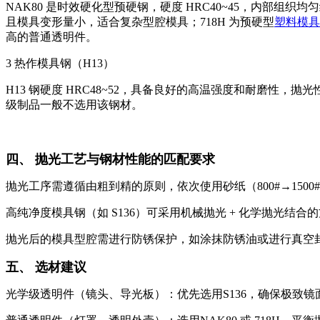
NAK80 是时效硬化型预硬钢，硬度 HRC40~45，内部组织
且模具变形量小，适合复杂型腔模具；718H 为预硬型
塑料模具
高的普通透明件。
3 热作模具钢（H13）
H13 钢硬度 HRC48~52，具备良好的高温强度和耐磨性，抛
级制品一般不选用该钢材。
四、 抛光工艺与钢材性能的匹配要求
抛光工序需遵循由粗到精的原则，依次使用砂纸（800#→1500
高纯净度模具钢（如 S136）可采用机械抛光 + 化学抛光
抛光后的模具型腔需进行防锈保护，如涂抹防锈油或进行真空
五、 选材建议
光学级透明件（镜头、导光板）：优先选用S136，确保极致