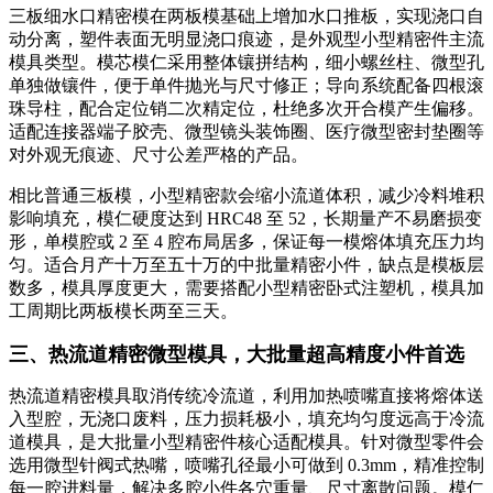
三板细水口精密模在两板模基础上增加水口推板，实现浇口自
动分离，塑件表面无明显浇口痕迹，是外观型小型精密件主流
模具类型。模芯模仁采用整体镶拼结构，细小螺丝柱、微型孔
单独做镶件，便于单件抛光与尺寸修正；导向系统配备四根滚
珠导柱，配合定位销二次精定位，杜绝多次开合模产生偏移。
适配连接器端子胶壳、微型镜头装饰圈、医疗微型密封垫圈等
对外观无痕迹、尺寸公差严格的产品。
相比普通三板模，小型精密款会缩小流道体积，减少冷料堆积
影响填充，模仁硬度达到 HRC48 至 52，长期量产不易磨损变
形，单模腔或 2 至 4 腔布局居多，保证每一模熔体填充压力均
匀。适合月产十万至五十万的中批量精密小件，缺点是模板层
数多，模具厚度更大，需要搭配小型精密卧式注塑机，模具加
工周期比两板模长两至三天。
三、热流道精密微型模具，大批量超高精度小件首选
热流道精密模具取消传统冷流道，利用加热喷嘴直接将熔体送
入型腔，无浇口废料，压力损耗极小，填充均匀度远高于冷流
道模具，是大批量小型精密件核心适配模具。针对微型零件会
选用微型针阀式热嘴，喷嘴孔径最小可做到 0.3mm，精准控制
每一腔进料量，解决多腔小件各穴重量、尺寸离散问题。模仁