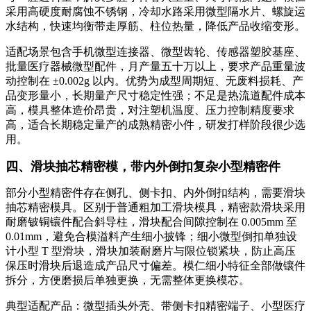
采用高硬度耐腐蚀不锈钢，冷却水路采用微型隔水片、螺旋运
水结构，快速均衡带走厚筋、柱位热量，降低产品收缩变形。
适配场景包含手机微型连接器、微型齿轮、传感器塑胶基座、
批量医疗器械微型配件，月产量五十万以上，要求产品重量波
动控制在 ±0.002g 以内。优势为成型周期短、无废料损耗、产
品变形量小，长期量产尺寸稳定性强；不足是热流道配件成本
高，模具整体造价昂贵，对注塑机温度、压力控制精度要求
高，适合长期稳定量产的成熟精密小件，研发打样阶段很少选
用。
四、滑块抽芯精密模，带内外倒扣复杂小型精密件
部分小型精密件存在侧孔、侧卡扣、内外倒扣结构，需要滑块
抽芯精密模具。区别于普通粗加工滑块模具，精密款滑块采用
耐磨铍铜镶件配合斜导柱，滑块配合间隙控制在 0.005mm 至
0.01mm，避免合模溢料产生细小披锋；细小微型倒扣单独设
计小型 T 型滑块，滑块加装耐磨片与限位锁紧块，防止高压
保压时滑块后退造成产品尺寸偏差。模仁细小特征全部做镶件
拆分，方便磨损后单独更换，无需整体更换模芯。
典型适配产品：微型插头外壳、带侧卡扣精密端子、小型医疗