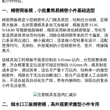
配小件特征。
一、精密两板模，小批量简易精密小件基础选型
精密两板模是小型精密件入门模具类型，结构仅分动模、定模
两大板体，去掉普通模具多余冗余板材，模板选用 S136、
NAK80 等预硬镜面钢材，模胚采用标准化精密模架，导柱导
套选用滚珠滑动导向结构，消除合模间隙带来的尺寸偏差。浇
口多采用点浇口、侧小扁浇口，流道做小型轻量化设计，适配
壁厚均匀、无倒扣、外形规则的小型精密外壳、垫片、绝缘隔
离片。
该模具加工时模板平面度控制在 0.01mm 以内，分型面整体精
磨，开合模重复定位误差可稳定控制在 0.02mm 内，模具制造
成本适中，调试简单，适合月产量十万以内、结构单一的微型
精密件。局限在于无法自动断浇口，部分产品需要人工去除料
头，不适合超高自动化生产线，带有内侧倒扣、深筋位的复杂
小件无法使用。
二、细水口三板精密模，高外观要求微型小件专用