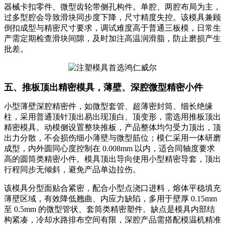
器械卡扣零件、微型齿轮带侧孔构件。单腔、两腔布局为主，
过多型腔会导致滑块同步度下降，尺寸精度失控。该模具兼顾
倒扣成型与精密尺寸要求，调试难度高于普通三板模，日常生
产需定期检查滑块间隙，及时加注高温润滑脂，防止磨损产生
批差。
五、推板顶出精密模具，薄壁、深腔微型精密小件
小型薄壁深腔精密件，如微型套管、超薄密封筒、细长绝缘
柱，采用普通顶针顶出易出现顶白、顶变形，需选用推板顶出
精密模具。动模侧设置整块推板，产品整体均匀受力顶出，顶
出力分散，不会损伤细小薄壁与微型筋位；模仁采用一体研磨
成型，内外圆同心度控制在 0.008mm 以内，适合同轴度要求
高的圆筒类精密小件。模具顶出导向使用小型精密导套，顶出
行程同步无倾斜，避免产品单边拉伤。
该模具分型面贴合紧密，配合小型点浇口进料，熔体平稳填充
薄壁区域，有效降低翘曲、内应力缺陷，多用于壁厚 0.15mm
至 0.5mm 的微型管状、套筒类精密塑件。缺点是模具内部结
构紧凑，冷却水路排布空间有限，深腔产品需搭配模温机精准