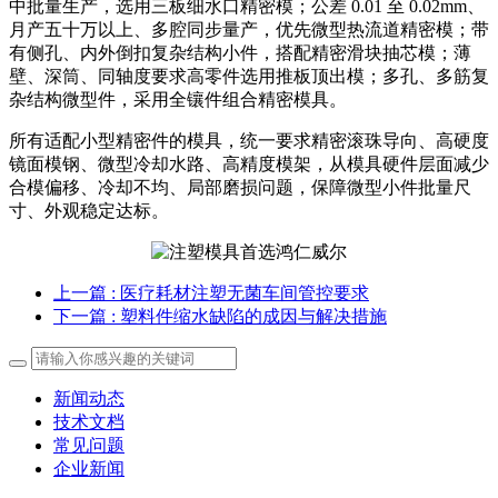
中批量生产，选用三板细水口精密模；公差 0.01 至 0.02mm、
月产五十万以上、多腔同步量产，优先微型热流道精密模；带
有侧孔、内外倒扣复杂结构小件，搭配精密滑块抽芯模；薄
壁、深筒、同轴度要求高零件选用推板顶出模；多孔、多筋复
杂结构微型件，采用全镶件组合精密模具。
所有适配小型精密件的模具，统一要求精密滚珠导向、高硬度
镜面模钢、微型冷却水路、高精度模架，从模具硬件层面减少
合模偏移、冷却不均、局部磨损问题，保障微型小件批量尺
寸、外观稳定达标。
上一篇
: 医疗耗材注塑无菌车间管控要求
下一篇
: 塑料件缩水缺陷的成因与解决措施
新闻动态
技术文档
常见问题
企业新闻