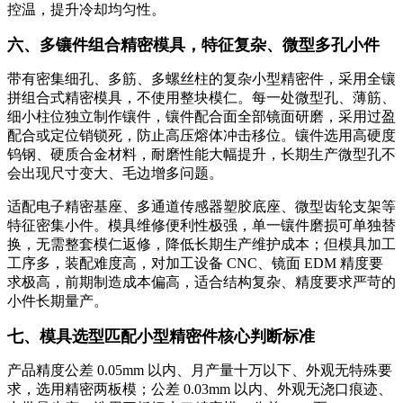
控温，提升冷却均匀性。
六、多镶件组合精密模具，特征复杂、微型多孔小件
带有密集细孔、多筋、多螺丝柱的复杂小型精密件，采用全镶
拼组合式精密模具，不使用整块模仁。每一处微型孔、薄筋、
细小柱位独立制作镶件，镶件配合面全部镜面研磨，采用过盈
配合或定位销锁死，防止高压熔体冲击移位。镶件选用高硬度
钨钢、硬质合金材料，耐磨性能大幅提升，长期生产微型孔不
会出现尺寸变大、毛边增多问题。
适配电子精密基座、多通道传感器塑胶底座、微型齿轮支架等
特征密集小件。模具维修便利性极强，单一镶件磨损可单独替
换，无需整套模仁返修，降低长期生产维护成本；但模具加工
工序多，装配难度高，对加工设备 CNC、镜面 EDM 精度要
求极高，前期制造成本偏高，适合结构复杂、精度要求严苛的
小件长期量产。
七、模具选型匹配小型精密件核心判断标准
产品精度公差 0.05mm 以内、月产量十万以下、外观无特殊要
求，选用精密两板模；公差 0.03mm 以内、外观无浇口痕迹、