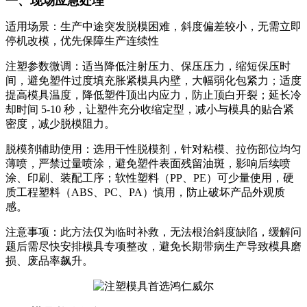
一、现场应急处理
适用场景：生产中途突发脱模困难，斜度偏差较小，无需立即
停机改模，优先保障生产连续性
注塑参数微调：适当降低注射压力、保压压力，缩短保压时
间，避免塑件过度填充胀紧模具内壁，大幅弱化包紧力；适度
提高模具温度，降低塑件顶出内应力，防止顶白开裂；延长冷
却时间 5-10 秒，让塑件充分收缩定型，减小与模具的贴合紧
密度，减少脱模阻力。
脱模剂辅助使用：选用干性脱模剂，针对粘模、拉伤部位均匀
薄喷，严禁过量喷涂，避免塑件表面残留油斑，影响后续喷
涂、印刷、装配工序；软性塑料（PP、PE）可少量使用，硬
质工程塑料（ABS、PC、PA）慎用，防止破坏产品外观质
感。
注意事项：此方法仅为临时补救，无法根治斜度缺陷，缓解问
题后需尽快安排模具专项整改，避免长期带病生产导致模具磨
损、废品率飙升。