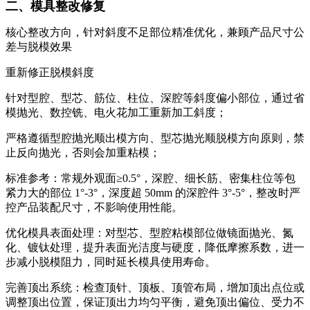
二、模具整改修复
核心整改方向，针对斜度不足部位精准优化，兼顾产品尺寸公
差与脱模效果
重新修正脱模斜度
针对型腔、型芯、筋位、柱位、深腔等斜度偏小部位，通过省
模抛光、数控铣、电火花加工重新加工斜度；
严格遵循型腔抛光顺出模方向、型芯抛光顺脱模方向原则，禁
止反向抛光，否则会加重粘模；
标准参考：常规外观面≥0.5°，深腔、细长筋、密集柱位等包
紧力大的部位 1°-3°，深度超 50mm 的深腔件 3°-5°，整改时严
控产品装配尺寸，不影响使用性能。
优化模具表面处理：对型芯、型腔粘模部位做镜面抛光、氮
化、镀钛处理，提升表面光洁度与硬度，降低摩擦系数，进一
步减小脱模阻力，同时延长模具使用寿命。
完善顶出系统：检查顶针、顶板、顶管布局，增加顶出点位或
调整顶出位置，保证顶出力均匀平衡，避免顶出偏位、受力不