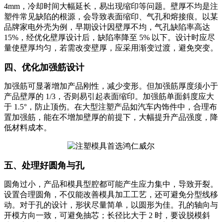
4mm，冷却时间大幅延长，易出现缩印等问题。壁厚不均是注
塑件常见缺陷的根源，会导致表面缩印、气孔和熔接痕。以某
品牌家电外壳为例，早期设计因壁厚不均，气孔缺陷率高达
15%，经优化壁厚设计后，缺陷率降至 5% 以下。设计时应尽
量使壁厚均匀，若需改变壁厚，应采用渐变过渡，避免突变。
四、优化加强筋设计
加强筋可显著增加产品刚性，减少变形。但加强筋厚度须小于
产品壁厚的 1/3，否则易引起表面缩印。加强筋单面斜度应大
于 1.5°，防止顶伤。在大型注塑产品如汽车内饰件中，合理布
置加强筋，能在不增加壁厚的前提下，大幅提升产品强度，降
低材料成本。
五、处理好圆角与孔
圆角过小，产品和模具型腔都可能产生应力集中，导致开裂。
设置合理圆角，不仅能改善模具加工工艺，还可避免分型线移
动。对于孔的设计，形状尽量简单，以圆形为佳。孔的轴向与
开模方向一致，可避免抽芯；长径比大于 2 时，要设脱模斜