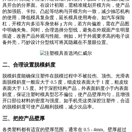
具开合的分界面。在设计初期，需精准规划开模方向，使产品
的加强筋、卡扣、凸起等结构与开模方向一致，减少抽芯机构
的使用，降低模具复杂度，延长模具使用寿命。如汽车保险
杠，开模方向多沿车身坐标 χ 方向，若方向偏差，需在产品图
中明确夹角。同时，合理选择分型线，避免在外观面产生明显
痕迹，改善产品外观与性能。例如，对于外观要求高的电子设
备外壳，巧妙设计分型线可将其隐藏在不显眼位置。
二、合理设置脱模斜度
脱模斜度能确保注塑件在脱模过程中不被拉伤、顶伤。光滑表
面脱模斜度一般应大于 0.5 度，细皮纹表面大于 1 度，粗皮纹
表面大于 1.5 度。对于深腔结构产品，外表面斜度小于内表面
斜度，保证注塑时模具型芯不偏位，使产品壁厚均匀，且增强
开口部位材料的密度与强度。如手机壳这类深腔注塑件，合适
的脱模斜度可使产品顺利脱模，减少次品率。
三、把控产品壁厚
各类塑料都有适宜的壁厚范围，通常在 0.5 - 4mm。壁厚超过