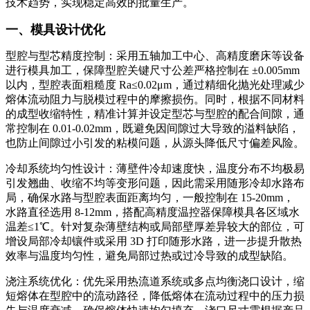
技术趋势，实现稳定高效的批量生产。
一、模具设计优化
型腔与型芯精度控制：采用五轴加工中心、高精度磨床等设备
进行模具加工，保障型腔关键尺寸公差严格控制在 ±0.005mm
以内，型腔表面粗糙度 Ra≤0.02μm，通过精细化抛光处理减少
熔体流动阻力与脱模过程中的摩擦损伤。同时，根据不同材料
的成型收缩特性，精准计算并设定型芯与型腔的配合间隙，通
常控制在 0.01-0.02mm，既避免因间隙过大导致的溢料缺陷，
也防止间隙过小引发的粘模问题，从源头降低尺寸偏差风险。
冷却系统均匀性设计：薄壁件冷却速度快，温度分布不均极易
引发翘曲、收缩不均等变形问题，因此需采用随形冷却水路布
局，确保水路与型腔表面距离均匀，一般控制在 15-20mm，
水路直径选用 8-12mm，搭配高精度温控器保障模具各区域水
温差≤1℃。针对复杂薄壁结构或局部壁厚差异较大的部位，可
增设局部冷却镶件或采用 3D 打印随形水路，进一步提升散热
效率与温度均匀性，避免局部过热或过冷导致的成型缺陷。
浇注系统优化：优先采用热流道系统或多点均衡浇口设计，缩
短熔体在型腔中的流动路径，降低熔体在流动过程中的压力损