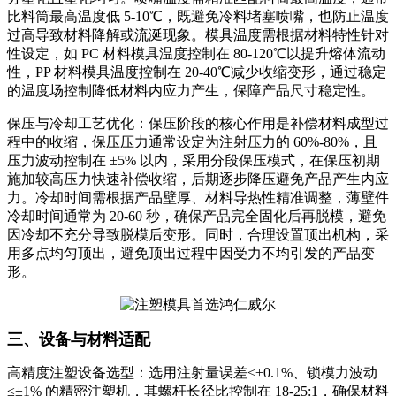
比料筒最高温度低 5-10℃，既避免冷料堵塞喷嘴，也防止温度
过高导致材料降解或流涎现象。模具温度需根据材料特性针对
性设定，如 PC 材料模具温度控制在 80-120℃以提升熔体流动
性，PP 材料模具温度控制在 20-40℃减少收缩变形，通过稳定
的温度场控制降低材料内应力产生，保障产品尺寸稳定性。
保压与冷却工艺优化：保压阶段的核心作用是补偿材料成型过
程中的收缩，保压压力通常设定为注射压力的 60%-80%，且
压力波动控制在 ±5% 以内，采用分段保压模式，在保压初期
施加较高压力快速补偿收缩，后期逐步降压避免产品产生内应
力。冷却时间需根据产品壁厚、材料导热性精准调整，薄壁件
冷却时间通常为 20-60 秒，确保产品完全固化后再脱模，避免
因冷却不充分导致脱模后变形。同时，合理设置顶出机构，采
用多点均匀顶出，避免顶出过程中因受力不均引发的产品变
形。
三、设备与材料适配
高精度注塑设备选型：选用注射量误差≤±0.1%、锁模力波动
≤±1% 的精密注塑机，其螺杆长径比控制在 18-25:1，确保材料