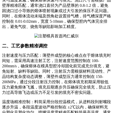
失与温度衰减，确保熔体快速均匀填充。浇口尺寸需根据产品
壁厚精准匹配，通常浇口直径为产品壁厚的 0.8-1.2 倍，避免
因浇口过小导致的熔体喷射现象或过大引发的保压不足问题。
同时，在熔体流动末端及拐角处设置排气槽，排气槽深度严格
控制在 0.01-0.02mm，宽度 5-10mm，确保型腔内气体完全排
出，避免气纹、烧焦等缺陷影响加工精度。
二、工艺参数精准调控
注射速度与压力匹配：薄壁件成型的核心难点在于熔体填充时
间短，需采用高速注射工艺，注射速度范围控制在 100-
200mm/s，确保熔体在模具型腔冷却固化前完成充分填充，避
免短射、缺料等缺陷。同时，注射压力需根据材料流动性、产
品结构复杂度动态调整，薄壁件成型压力通常控制在 150-
200MPa，通过分段注射压力控制，在熔体填充初期采用较低
压力避免熔体飞溅，填充后期逐步升压确保完全填充，防止压
力过高导致飞边或压力不足引发的填充不密实问题。
温度场精准控制：料筒采用分段控温模式，从进料段到射嘴段
逐步升温，各段温度波动严格控制在 ±2℃以内，确保材料充
分塑化且塑化均匀。喷嘴温度需精准匹配料筒最高温度，通常