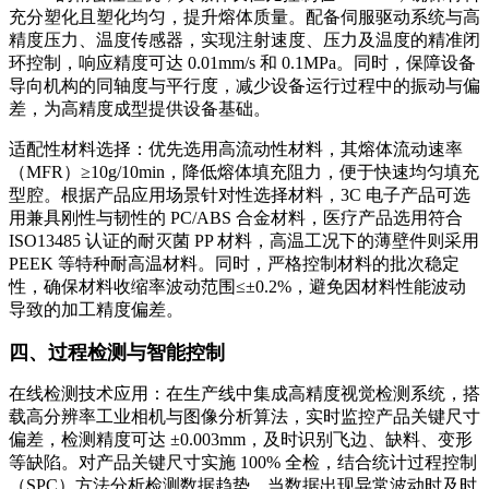
充分塑化且塑化均匀，提升熔体质量。配备伺服驱动系统与高
精度压力、温度传感器，实现注射速度、压力及温度的精准闭
环控制，响应精度可达 0.01mm/s 和 0.1MPa。同时，保障设备
导向机构的同轴度与平行度，减少设备运行过程中的振动与偏
差，为高精度成型提供设备基础。
适配性材料选择：优先选用高流动性材料，其熔体流动速率
（MFR）≥10g/10min，降低熔体填充阻力，便于快速均匀填充
型腔。根据产品应用场景针对性选择材料，3C 电子产品可选
用兼具刚性与韧性的 PC/ABS 合金材料，医疗产品选用符合
ISO13485 认证的耐灭菌 PP 材料，高温工况下的薄壁件则采用
PEEK 等特种耐高温材料。同时，严格控制材料的批次稳定
性，确保材料收缩率波动范围≤±0.2%，避免因材料性能波动
导致的加工精度偏差。
四、过程检测与智能控制
在线检测技术应用：在生产线中集成高精度视觉检测系统，搭
载高分辨率工业相机与图像分析算法，实时监控产品关键尺寸
偏差，检测精度可达 ±0.003mm，及时识别飞边、缺料、变形
等缺陷。对产品关键尺寸实施 100% 全检，结合统计过程控制
（SPC）方法分析检测数据趋势，当数据出现异常波动时及时