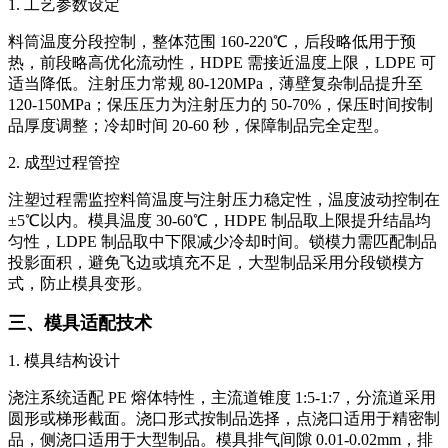
1. 工艺参数设定
料筒温度分段控制，整体范围 160-220℃，后段略低用于预
热，前段略高优化流动性，HDPE 需接近温度上限，LDPE 可
适当降低。注射压力常规 80-120MPa，薄壁复杂制品提升至
120-150MPa；保压压力为注射压力的 50-70%，保压时间按制
品厚度调整；冷却时间 20-60 秒，保障制品完全定型。
2. 成型过程管控
注塑过程需监控料筒温度与注射压力稳定性，温度波动控制在
±5℃以内。模具温度 30-60℃，HDPE 制品取上限提升结晶均
匀性，LDPE 制品取中下限减少冷却时间。锁模力需匹配制品
投影面积，避免飞边或填充不足，大型制品采用分段锁模方
式，防止模具变形。
三、模具适配技术
1. 模具结构设计
浇注系统适配 PE 熔体特性，主流道锥度 1:5-1:7，分流道采用
圆形或梯形截面。浇口形式按制品选择，点浇口适用于精密制
品，侧浇口适用于大型制品。模具排气间隙 0.01-0.02mm，排