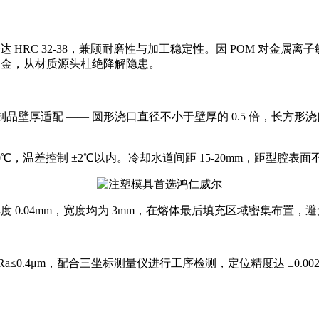
达 HRC 32-38，兼顾耐磨性与加工稳定性。因 POM 对金
铜合金，从材质源头杜绝降解隐患。
品壁厚适配 —— 圆形浇口直径不小于壁厚的 0.5 倍，长方形浇口
，温差控制 ±2℃以内。冷却水道间距 15-20mm，距型腔表面
 排气槽厚度 0.04mm，宽度均为 3mm，在熔体最后填充区域密集布置
≤0.4μm，配合三坐标测量仪进行工序检测，定位精度达 ±0.