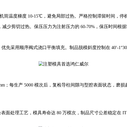
05℃，机筒温度梯度 10-15℃，避免局部过热。严格控制滞留时间，
r，减少剪切过热。保压压力为注射压力的 60-70%，保压时间
补偿量，优先采用顺序阀式浇口平衡填充。制品脱模斜度控制在 40′-
1mm；每生产 5000 模次后，复检导柱间隙与型腔表面状态
面处理工艺，模具寿命达 80 万模次，制品尺寸公差稳定在 IT7