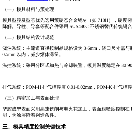
（一）模具材料与预处理
模具型腔及型芯优先选用预硬态合金钢材（如 718H），硬度需
降解。导柱、导套等配合件采用 SUS440C 不锈钢替代传统
（二）模具结构设计规范
浇注系统：主流道直径按制品规格设为 3-6mm，浇口尺寸需与制
0.5mm 以内，减少熔体滞留。
温控系统：采用分区式加热与冷却装置，模具温度稳定在 80-90℃
排气系统：POM-H 排气槽厚度 0.01-0.02mm，POM-K
（三）精密加工与表面处理
型腔成型表面采用高速铣削与电火花加工，表面粗糙度控制在 Ra
能，为涂层附着创造条件。
三、模具精度控制关键技术