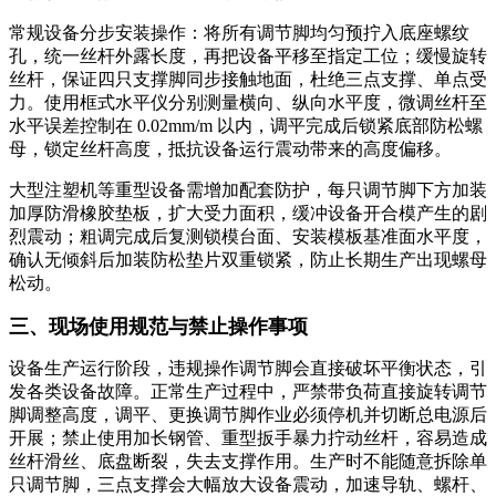
常规设备分步安装操作：将所有调节脚均匀预拧入底座螺纹
孔，统一丝杆外露长度，再把设备平移至指定工位；缓慢旋转
丝杆，保证四只支撑脚同步接触地面，杜绝三点支撑、单点受
力。使用框式水平仪分别测量横向、纵向水平度，微调丝杆至
水平误差控制在 0.02mm/m 以内，调平完成后锁紧底部防松螺
母，锁定丝杆高度，抵抗设备运行震动带来的高度偏移。
大型注塑机等重型设备需增加配套防护，每只调节脚下方加装
加厚防滑橡胶垫板，扩大受力面积，缓冲设备开合模产生的剧
烈震动；粗调完成后复测锁模台面、安装模板基准面水平度，
确认无倾斜后加装防松垫片双重锁紧，防止长期生产出现螺母
松动。
三、现场使用规范与禁止操作事项
设备生产运行阶段，违规操作调节脚会直接破坏平衡状态，引
发各类设备故障。正常生产过程中，严禁带负荷直接旋转调节
脚调整高度，调平、更换调节脚作业必须停机并切断总电源后
开展；禁止使用加长钢管、重型扳手暴力拧动丝杆，容易造成
丝杆滑丝、底盘断裂，失去支撑作用。生产时不能随意拆除单
只调节脚，三点支撑会大幅放大设备震动，加速导轨、螺杆、