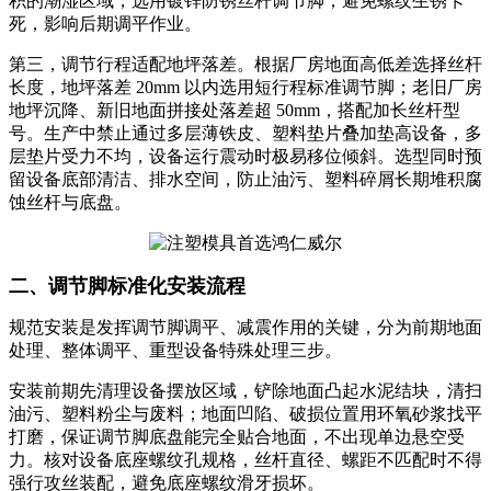
积的潮湿区域，选用镀锌防锈丝杆调节脚，避免螺纹生锈卡
死，影响后期调平作业。
第三，调节行程适配地坪落差。根据厂房地面高低差选择丝杆
长度，地坪落差 20mm 以内选用短行程标准调节脚；老旧厂房
地坪沉降、新旧地面拼接处落差超 50mm，搭配加长丝杆型
号。生产中禁止通过多层薄铁皮、塑料垫片叠加垫高设备，多
层垫片受力不均，设备运行震动时极易移位倾斜。选型同时预
留设备底部清洁、排水空间，防止油污、塑料碎屑长期堆积腐
蚀丝杆与底盘。
二、调节脚标准化安装流程
规范安装是发挥调节脚调平、减震作用的关键，分为前期地面
处理、整体调平、重型设备特殊处理三步。
安装前期先清理设备摆放区域，铲除地面凸起水泥结块，清扫
油污、塑料粉尘与废料；地面凹陷、破损位置用环氧砂浆找平
打磨，保证调节脚底盘能完全贴合地面，不出现单边悬空受
力。核对设备底座螺纹孔规格，丝杆直径、螺距不匹配时不得
强行攻丝装配，避免底座螺纹滑牙损坏。