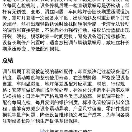
立每周点检机制，设备停机后逐一检查锁紧螺母是否松动，丝
杆有无锈蚀、变形、滑丝问题；车间地坪会随长期重压缓慢沉
降，需每月复测一次设备水平度，出现倾斜及时重新调平并锁
紧螺母。丝杆出现轻微锈蚀时涂抹防锈润滑脂，卡滞无法转动
的调节脚直接更换，不依靠外力强行拧动。橡胶防滑垫板出现
开裂、硬化、脱落时第一时间更换，避免设备运行滑移移位。
设备长期停产闲置时，适当放松调节脚锁紧螺母，减轻丝杆长
期承压形变，降低配件损耗。
总结
调节脚属于容易被忽视的基础配件，却直接决定注塑设备运行
精度、震动幅度与整机使用寿命。在选型阶段，严格按照设备
自重、车间温湿度、地坪落差匹配对应承重、材质、行程规
格；安装前做好地面找平预处理，标准化分步调平并落实双重
防松措施；日常生产严格规避各类违规垫高、带机调平操作，
配合每周点检、每月复测的维护制度。标准化管控调节脚全流
程，能够有效减少设备震动异响、产品尺寸偏差、零部件提前
损耗等量产问题，降低设备维修频次与生产成本，为车间各类
注塑设备长期平稳生产提供基础保障。