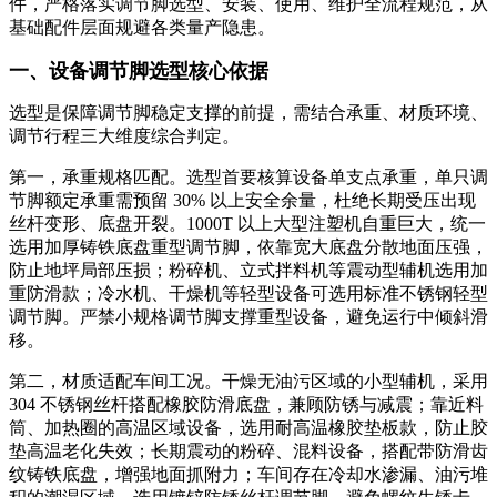
件，严格落实调节脚选型、安装、使用、维护全流程规范，从
基础配件层面规避各类量产隐患。
一、设备调节脚选型核心依据
选型是保障调节脚稳定支撑的前提，需结合承重、材质环境、
调节行程三大维度综合判定。
第一，承重规格匹配。选型首要核算设备单支点承重，单只调
节脚额定承重需预留 30% 以上安全余量，杜绝长期受压出现
丝杆变形、底盘开裂。1000T 以上大型注塑机自重巨大，统一
选用加厚铸铁底盘重型调节脚，依靠宽大底盘分散地面压强，
防止地坪局部压损；粉碎机、立式拌料机等震动型辅机选用加
重防滑款；冷水机、干燥机等轻型设备可选用标准不锈钢轻型
调节脚。严禁小规格调节脚支撑重型设备，避免运行中倾斜滑
移。
第二，材质适配车间工况。干燥无油污区域的小型辅机，采用
304 不锈钢丝杆搭配橡胶防滑底盘，兼顾防锈与减震；靠近料
筒、加热圈的高温区域设备，选用耐高温橡胶垫板款，防止胶
垫高温老化失效；长期震动的粉碎、混料设备，搭配带防滑齿
纹铸铁底盘，增强地面抓附力；车间存在冷却水渗漏、油污堆