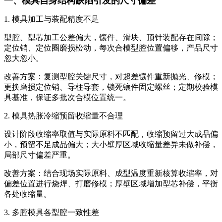
一、模具自身结构缺陷引发的尺寸偏差
1. 模具加工与装配精度不足
型腔、型芯加工公差偏大，镶件、滑块、顶针装配存在间隙；
定位销、定位圈磨损松动，每次合模型腔位置偏移，产品尺寸
忽大忽小。
改善方案：复测型腔关键尺寸，对超差镶件重新抛光、修模；
更换磨损定位销、导柱导套，锁死镶件固定螺丝；定期校验模
具基准，保证多批次合模位置统一。
2. 模具热胀冷缩预留收缩量不合理
设计阶段收缩率取值与实际原料不匹配，收缩预留过大成品偏
小，预留不足成品偏大；大小壁厚区域收缩量差异未做补偿，
局部尺寸偏差严重。
改善方案：结合现场实际原料、成型温度重新核算收缩率，对
偏差位置进行烧焊、打磨修模；厚壁区域增加型芯补偿，平衡
各处收缩量。
3. 多腔模具各型腔一致性差