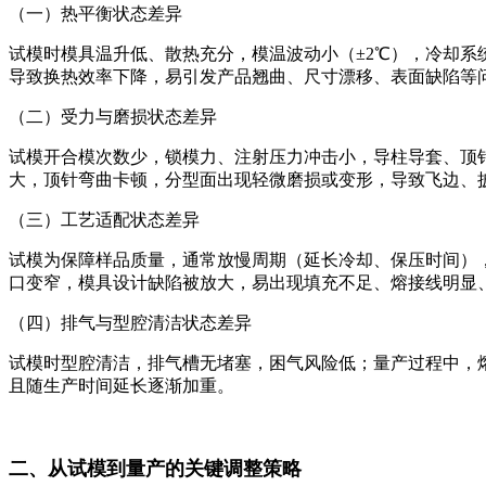
（一）热平衡状态差异
试模时模具温升低、散热充分，模温波动小（±2℃），冷却系
导致换热效率下降，易引发产品翘曲、尺寸漂移、表面缺陷等
（二）受力与磨损状态差异
试模开合模次数少，锁模力、注射压力冲击小，导柱导套、顶
大，顶针弯曲卡顿，分型面出现轻微磨损或变形，导致飞边、
（三）工艺适配状态差异
试模为保障样品质量，通常放慢周期（延长冷却、保压时间），
口变窄，模具设计缺陷被放大，易出现填充不足、熔接线明显
（四）排气与型腔清洁状态差异
试模时型腔清洁，排气槽无堵塞，困气风险低；量产过程中，
且随生产时间延长逐渐加重。
二、从试模到量产的关键调整策略