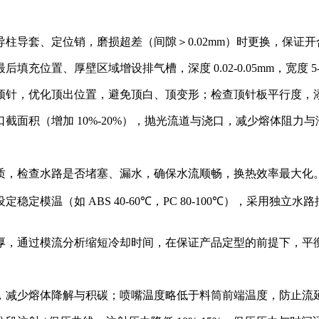
柱导套、定位销，磨损超差（间隙＞0.02mm）时更换，保证
位置、厚壁区域增设排气槽，深度 0.02-0.05mm，宽度 
顶针，优化顶出位置，避免顶白、顶变形；检查顶针板平行度，
截面积（增加 10%-20%），抛光流道与浇口，减少熔体阻力
质，检查水路是否堵塞、漏水，确保水流顺畅，换热效率最大化
模温（如 ABS 40-60℃，PC 80-100℃），采用独立
厚，通过模流分析缩短冷却时间，在保证产品定型的前提下，平
0℃，减少熔体降解与积碳；喷嘴温度略低于料筒前端温度，防止流