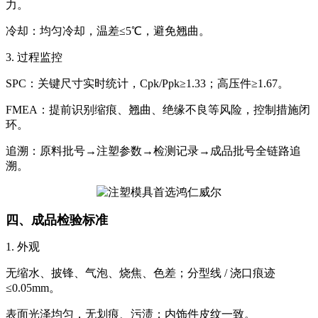
力。
冷却：均匀冷却，温差≤5℃，避免翘曲。
3. 过程监控
SPC：关键尺寸实时统计，Cpk/Ppk≥1.33；高压件≥1.67。
FMEA：提前识别缩痕、翘曲、绝缘不良等风险，控制措施闭
环。
追溯：原料批号→注塑参数→检测记录→成品批号全链路追
溯。
四、成品检验标准
1. 外观
无缩水、披锋、气泡、烧焦、色差；分型线 / 浇口痕迹
≤0.05mm。
表面光泽均匀，无划痕、污渍；内饰件皮纹一致。