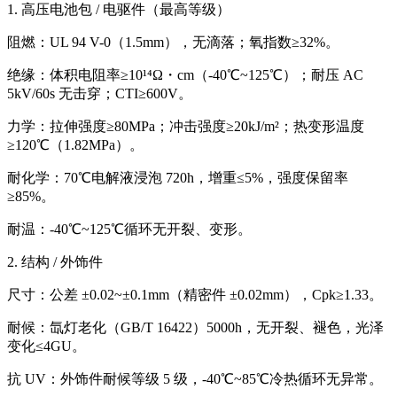
1. 高压电池包 / 电驱件（最高等级）
阻燃：UL 94 V-0（1.5mm），无滴落；氧指数≥32%。
绝缘：体积电阻率≥10¹⁴Ω・cm（-40℃~125℃）；耐压 AC
5kV/60s 无击穿；CTI≥600V。
力学：拉伸强度≥80MPa；冲击强度≥20kJ/m²；热变形温度
≥120℃（1.82MPa）。
耐化学：70℃电解液浸泡 720h，增重≤5%，强度保留率
≥85%。
耐温：-40℃~125℃循环无开裂、变形。
2. 结构 / 外饰件
尺寸：公差 ±0.02~±0.1mm（精密件 ±0.02mm），Cpk≥1.33。
耐候：氙灯老化（GB/T 16422）5000h，无开裂、褪色，光泽
变化≤4GU。
抗 UV：外饰件耐候等级 5 级，-40℃~85℃冷热循环无异常。