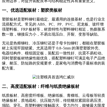
应用边界，对提升装配良率与结构稳定性具有重要意义。
一、优选适配板材：塑胶类板材
塑胶板材是塑料铆钉最稳定、最通用的连接基材，也是行业主
流搭配方式。常见的 ABS、PC、PP、PVC、尼龙板、玻纤增
强塑料板、FRP 板材等，材质特性与塑料铆钉相近，热膨胀系
数一致，铆接应力小，不易出现压白、开裂、变形等缺陷。
无论是热熔铆柱、冷压铆钉还是子母卡扣铆钉，都能在塑胶板
材上实现牢固锁紧。尤其适用于 0.8–5mm 的薄壁塑胶外壳、
电器结构件、模组固定板，装配后一致性好、抗震不易松动。
同时塑胶板材绝缘性能优良，搭配塑料铆钉可满足电子产品绝
缘、耐压、防短路的安规要求，是家电与消费电子最标准的装
配方案。
二、高度适配板材：纤维与纸质绝缘板材
纸质板材、高密度纤维板、绝缘纸板、青稞纸、云母板等轻质
绝缘板材，质地疏松、抗压能力弱，传统螺丝紧固容易压溃、
塌陷、穿孔。而塑料铆钉接触面大、受力均匀，能够最大限度