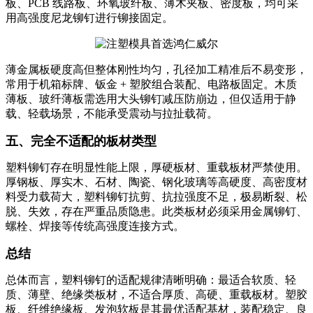
板、PCB 线路板、环氧玻纤板、薄木夹板、密度板，均可采
用高强度尼龙铆钉进行铆接固定。
薄金属板硬度高但整体刚性均匀，孔径加工精准后不易变形，
常用于机箱标牌、钣金 + 塑胶组合装配、电路板固定。木质
薄板、玻纤薄板需选用大头铆钉减压防崩边，但仅适用于静
载、轻载场景，不能承受震动与拉扯载荷。
五、完全不适配的板材类型
塑料铆钉存在明显性能上限，厚硬板材、重载板材严禁使用。
厚钢板、厚实木、石材、陶瓷、钢化玻璃等高硬度、高密度材
料受力载荷大，塑料铆钉抗剪、抗拉强度不足，极易断裂、松
脱、失效，存在严重品质隐患。此类板材必须采用金属铆钉、
螺栓、焊接等传统高强度连接方式。
总结
总体而言，塑料铆钉的适配规律清晰明确：最适合软质、轻
质、薄壁、绝缘类板材，不适合厚质、高硬、重载板材。塑胶
板、纤维绝缘板、发泡软板是其最优适配基材，装配稳定、良