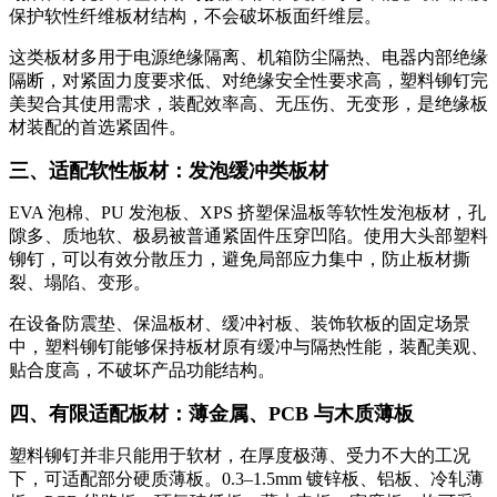
保护软性纤维板材结构，不会破坏板面纤维层。
这类板材多用于电源绝缘隔离、机箱防尘隔热、电器内部绝缘
隔断，对紧固力度要求低、对绝缘安全性要求高，塑料铆钉完
美契合其使用需求，装配效率高、无压伤、无变形，是绝缘板
材装配的首选紧固件。
三、适配软性板材：发泡缓冲类板材
EVA 泡棉、PU 发泡板、XPS 挤塑保温板等软性发泡板材，孔
隙多、质地软、极易被普通紧固件压穿凹陷。使用大头部塑料
铆钉，可以有效分散压力，避免局部应力集中，防止板材撕
裂、塌陷、变形。
在设备防震垫、保温板材、缓冲衬板、装饰软板的固定场景
中，塑料铆钉能够保持板材原有缓冲与隔热性能，装配美观、
贴合度高，不破坏产品功能结构。
四、有限适配板材：薄金属、PCB 与木质薄板
塑料铆钉并非只能用于软材，在厚度极薄、受力不大的工况
下，可适配部分硬质薄板。0.3–1.5mm 镀锌板、铝板、冷轧薄