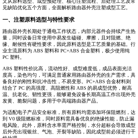
文从原料选型、成型预处理、核心注塑流程、后处理工艺及常
见缺陷优化五个方面，全面解析路由器外壳注塑成型工艺。
一、注塑原料选型与特性要求
路由器外壳长期处于通电工作状态，内部元器件会持续产生热
量，同时设备日常使用中易发生磕碰、摩擦，且对阻燃、绝
缘、耐候性有硬性要求，因此原料选型是工艺质量的基础。行
业主流原料为 ABS 塑料和 PC+ABS 合金塑料，极少使用纯
PC 塑料。
ABS 塑料性价比高，流动性好、成型难度低，成品表面光洁
度高，染色均匀，可满足普通家用路由器外壳的生产需求，具
备良好的刚性和抗冲击性，不易变形。PC+ABS 合金材料则
结合了 PC 的高强度、高阻燃性和 ABS 的易成型优势，耐高
温、抗老化、韧性更强，能够避免设备长期高温工作出现外壳
发黄、脆裂问题，多用于中高端路由器产品。
为适配电子产品安全标准，所有原料均需添加环保阻燃剂，达
到 V0 级阻燃标准，同时原料需具备优良的绝缘性能，防止漏
电风险。此外，原料含水率需严格控制，水分超标会导致成型
后外壳出现银丝、气泡、开裂等缺陷，因此成型前必须进行干