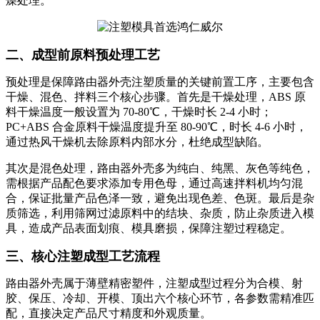
燥处理。
二、成型前原料预处理工艺
预处理是保障路由器外壳注塑质量的关键前置工序，主要包含
干燥、混色、拌料三个核心步骤。首先是干燥处理，ABS 原
料干燥温度一般设置为 70-80℃，干燥时长 2-4 小时；
PC+ABS 合金原料干燥温度提升至 80-90℃，时长 4-6 小时，
通过热风干燥机去除原料内部水分，杜绝成型缺陷。
其次是混色处理，路由器外壳多为纯白、纯黑、灰色等纯色，
需根据产品配色要求添加专用色母，通过高速拌料机均匀混
合，保证批量产品色泽一致，避免出现色差、色斑。最后是杂
质筛选，利用筛网过滤原料中的结块、杂质，防止杂质进入模
具，造成产品表面划痕、模具磨损，保障注塑过程稳定。
三、核心注塑成型工艺流程
路由器外壳属于薄壁精密塑件，注塑成型过程分为合模、射
胶、保压、冷却、开模、顶出六个核心环节，各参数需精准匹
配，直接决定产品尺寸精度和外观质量。