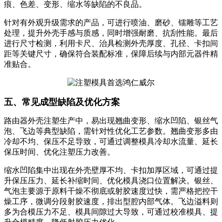
痕、色差、变形、缩水等缺陷的不良品。
针对有外观升级需求的产品，可进行喷油、磨砂、镭雕等工艺
处理，提升外壳手感与质感，同时增强耐磨、抗刮性能。最后
进行尺寸检测，利用卡尺、治具检测外壳厚度、孔径、卡扣间
距等关键尺寸，确保符合装配标准，保障后续与内部元器件精
准贴合。
五、常见成型缺陷及优化方案
路由器外壳注塑生产中，易出现翘曲变形、缩水凹陷、银丝气
泡、飞边等典型缺陷，需针对性优化工艺参数。翘曲变形多由
冷却不均、保压不足导致，可通过调整模具冷却水流量、延长
保压时间、优化注塑压力改善。
缩水凹陷集中出现在外壳壁厚不均、卡扣加厚区域，可通过提
升保压压力、延长补缩时间、优化模具浇口位置解决。银丝、
气泡主要源于原料干燥不彻底或射胶速度过快，需严格把控干
燥工序，微调分段射胶速度，排出型腔内部气体。飞边溢料则
多为合模压力不足、模具间隙过大导致，可通过校准模具、提