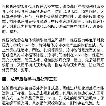
合模阶段需采用低压慢速合模方式，避免高压冲击损伤精密模
具，保证模具分型面紧密贴合，防止出现飞边、溢料问题。射
胶阶段是核心环节，根据外壳薄壁结构特性，采用分段射胶模
式，前段低速填充模具流道，中段高速填充型腔，后段低速补
缩，射胶压力控制在 80-120MPa，确保熔体均匀填充，避免短
射、缺料。
保压阶段需在熔体填满型腔后立即进行，保压压力略低于射胶
压力，持续 10-20 秒，弥补熔体冷却收缩产生的体积空缺，防
止外壳出现缩水、凹陷、孔洞等问题。冷却阶段是定型关键，
通过模具冷却水循环降温，冷却时间控制在 20-30 秒，保证外
壳充分定型、硬度达标，避免脱模后变形、翘曲。最后进行开
模顶出，采用平衡式顶出结构，慢速均匀顶出产品，防止薄壁
外壳开裂、变形。
四、成型后修整与后处理工艺
注塑脱模后的路由器外壳并非成品，需经过精细化后处理才能
达到出厂标准。首先是去毛刺处理，利用冷冻修边机或人工修
整方式，去除产品分型面、卡扣、孔洞处的细微飞边毛刺，保
证边缘平整光滑。其次是外观检测筛选，剔除存在气泡、划