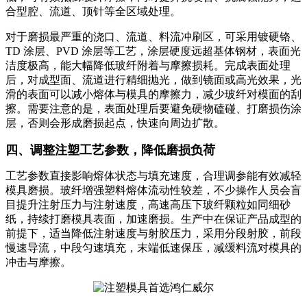
合型腔、流道、顶针等全区域处理。
对于磨损最严重的浇口、流道、料流冲刷区，可采用镀硬铬、
TD 涂层、PVD 涂层等工艺，涂层硬度远超基体钢材，表面光
洁度极高，能大幅降低玻纤附着与摩擦损耗。完成表面处理
后，对成型面、流道进行精细抛光，做到镜面或高光效果，光
滑的表面可以减小熔体与模具的摩擦力，减少玻纤对模面的刮
擦。需要注意的是，表面处理后要避免硬物磕碰、打磨损伤涂
层，否则会形成磨损起点，快速向周边扩散。
四、调整注塑工艺参数，降低磨损负荷
工艺参数直接影响熔体状态与填充速度，合理调参能有效减轻
模具磨损。玻纤增强塑料熔体流动性较差，不少操作人员会盲
目提升注射压力与注射速度，高速高压下玻纤颗粒如同细砂
纸，持续打磨模具表面，加速磨损。生产中在保证产品成型的
前提下，适当降低注射速度与射胶压力，采用分段射胶，前段
慢速导流，中段匀速填充，末端低速保压，减缓料流对模具的
冲击与摩擦。