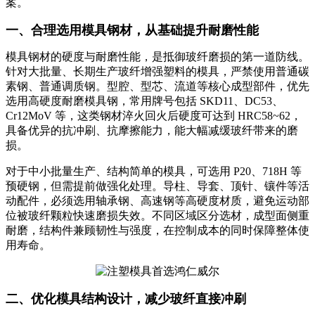
案。
一、合理选用模具钢材，从基础提升耐磨性能
模具钢材的硬度与耐磨性能，是抵御玻纤磨损的第一道防线。
针对大批量、长期生产玻纤增强塑料的模具，严禁使用普通碳
素钢、普通调质钢。型腔、型芯、流道等核心成型部件，优先
选用高硬度耐磨模具钢，常用牌号包括 SKD11、DC53、
Cr12MoV 等，这类钢材淬火回火后硬度可达到 HRC58~62，
具备优异的抗冲刷、抗摩擦能力，能大幅减缓玻纤带来的磨
损。
对于中小批量生产、结构简单的模具，可选用 P20、718H 等
预硬钢，但需提前做强化处理。导柱、导套、顶针、镶件等活
动配件，必须选用轴承钢、高速钢等高硬度材质，避免运动部
位被玻纤颗粒快速磨损失效。不同区域区分选材，成型面侧重
耐磨，结构件兼顾韧性与强度，在控制成本的同时保障整体使
用寿命。
二、优化模具结构设计，减少玻纤直接冲刷