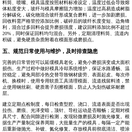
料筒、喷嘴、模具温度按照材料标准设定，温度过低会导致熔
体粘度变大，玻纤与模具摩擦阻力增加；温度过高易造成树脂
分解碳化，碳化物混合玻纤形成复合磨料，进一步加剧磨损。
回收料需严格管控添加比例，破碎后的玻纤长度变短、边角锋
利，混合过多回料会提升磨损强度，建议回料添加比例不超过
20%，同时保证回料均匀混合。另外，定期清理料筒、流道内
积碳，避免硬质杂质附着在模面形成磨损点。
五、规范日常使用与维护，及时排查隐患
完善的日常管控可以延缓模具老化，避免小磨损演变成大面积
损伤。生产过程中做好模具冷却系统维护，保证水路通畅、温
控稳定，避免局部冷热交替导致钢材疲劳、表面起皮。每次停
机、换模时，使用专用软质工具清理模面、流道残留料渣，禁
止使用钢丝刷、硬质凿子刮擦模面，防止人为划伤破坏耐磨
层。
建立定期点检制度，每日检查型腔、浇口、流道表面是否出现
拉伤、磨痕、光泽变暗，顶针、导柱运动是否顺畅；定期对模
具尺寸、配合间隙进行检测，发现轻微磨损及时抛光修复。根
据生产产量制定保养周期，大批量生产的模具，每隔一定产能
后重新做抛光、补镀、氮化修复。存放模具前彻底清洁、喷涂