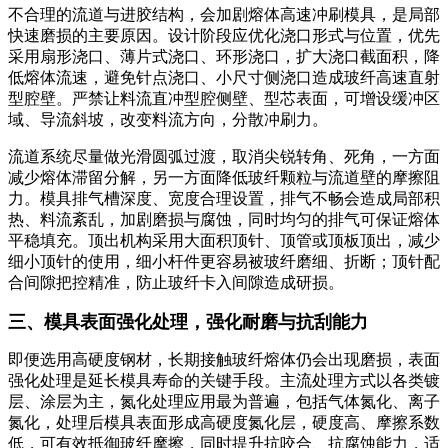
不合理的流道与进胶结构，会加剧熔体高速冲刷模具，是局部
快速磨损的主要原因。设计阶段应优化浇口形式与位置，优先
采用扇形浇口、薄片式浇口、环形浇口，扩大浇口截面积，降
低熔体流速，避免针点浇口、小尺寸侧浇口造成玻纤高速直射
型腔壁。严禁让料流直冲型腔侧壁、型芯表面，可增设缓冲区
域、导流斜坡，改变料流方向，分散冲刷力。
流道系统尽量做光滑圆弧过渡，取消尖锐转角、死角，一方面
减少熔体滞留分解，另一方面降低玻纤颗粒与流道壁的摩擦阻
力。模具排气槽深度、宽度合理设置，排气不畅会造成局部积
热、料流紊乱，加剧磨损与腐蚀，同时均匀的排气可保证熔体
平稳填充。顶出机构采用大面积顶针、顶管或顶板顶出，减少
细小顶针的使用，细小杆件更容易被玻纤磨细、折断；顶针配
合间隙把控精准，防止玻纤卡入间隙造成研损。
三、模具表面强化处理，强化耐磨与抗刮能力
即便选用高硬度钢材，长期接触玻纤熔体仍会出现磨损，表面
强化处理是延长模具寿命的关键手段。主流处理方式以各类镀
层、涂层为主，氮化处理应用最为普遍，包括气体氮化、离子
氮化，处理后模具表面形成高硬度氮化层，硬度高、摩擦系数
低，可有效抵御玻纤摩擦，同时提升抗咬合、抗腐蚀能力，适