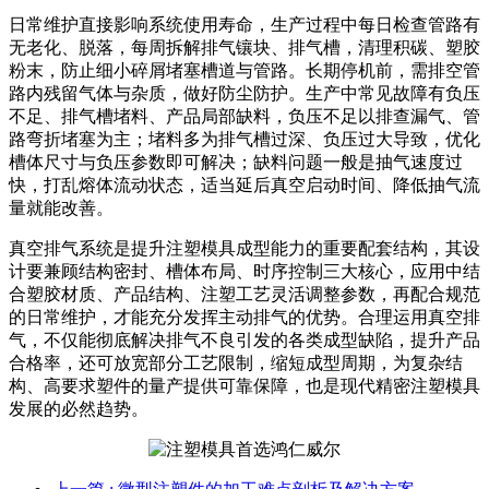
日常维护直接影响系统使用寿命，生产过程中每日检查管路有
无老化、脱落，每周拆解排气镶块、排气槽，清理积碳、塑胶
粉末，防止细小碎屑堵塞槽道与管路。长期停机前，需排空管
路内残留气体与杂质，做好防尘防护。生产中常见故障有负压
不足、排气槽堵料、产品局部缺料，负压不足以排查漏气、管
路弯折堵塞为主；堵料多为排气槽过深、负压过大导致，优化
槽体尺寸与负压参数即可解决；缺料问题一般是抽气速度过
快，打乱熔体流动状态，适当延后真空启动时间、降低抽气流
量就能改善。
真空排气系统是提升注塑模具成型能力的重要配套结构，其设
计要兼顾结构密封、槽体布局、时序控制三大核心，应用中结
合塑胶材质、产品结构、注塑工艺灵活调整参数，再配合规范
的日常维护，才能充分发挥主动排气的优势。合理运用真空排
气，不仅能彻底解决排气不良引发的各类成型缺陷，提升产品
合格率，还可放宽部分工艺限制，缩短成型周期，为复杂结
构、高要求塑件的量产提供可靠保障，也是现代精密注塑模具
发展的必然趋势。