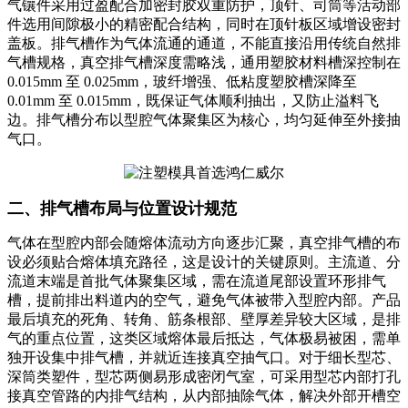
气镶件采用过盈配合加密封胶双重防护，顶针、司筒等活动部
件选用间隙极小的精密配合结构，同时在顶针板区域增设密封
盖板。排气槽作为气体流通的通道，不能直接沿用传统自然排
气槽规格，真空排气槽深度需略浅，通用塑胶材料槽深控制在
0.015mm 至 0.025mm，玻纤增强、低粘度塑胶槽深降至
0.01mm 至 0.015mm，既保证气体顺利抽出，又防止溢料飞
边。排气槽分布以型腔气体聚集区为核心，均匀延伸至外接抽
气口。
二、排气槽布局与位置设计规范
气体在型腔内部会随熔体流动方向逐步汇聚，真空排气槽的布
设必须贴合熔体填充路径，这是设计的关键原则。主流道、分
流道末端是首批气体聚集区域，需在流道尾部设置环形排气
槽，提前排出料道内的空气，避免气体被带入型腔内部。产品
最后填充的死角、转角、筋条根部、壁厚差异较大区域，是排
气的重点位置，这类区域熔体最后抵达，气体极易被困，需单
独开设集中排气槽，并就近连接真空抽气口。对于细长型芯、
深筒类塑件，型芯两侧易形成密闭气室，可采用型芯内部打孔
接真空管路的内排气结构，从内部抽除气体，解决外部开槽空