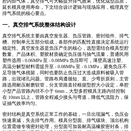
腔内部气体，真空排气可大幅提升排气效果，优化成型品质，
延长模具使用寿命，下文结合设计逻辑与现场应用，梳理真空
排气系统的核心要点。
一、真空排气系统整体结构设计
真空排气系统主要由真空发生器、负压管路、密封组件、排气
槽、控制单元五部分组成，各部件的匹配性直接决定系统运行
稳定性。真空发生器是负压产生的核心，选型需结合模具型腔
数量、产品体积、塑胶材质确定负压值与抽气流量，普通民用
塑件选用 - 0.06MPa 至 - 0.08MPa 负压即可，薄壁高速注塑、
高温分解型材料需提升至 - 0.08MPa 至 - 0.1MPa，避免负压不
足导致气体残留，同时也要防止负压过大造成原料被吸入管
路，出现堵孔问题。管路布局遵循短、直、少弯折原则，主管
路选用耐压耐磨软管，分支管路直径根据型腔大小设定，单腔
小型产品管路内径不小于 6mm，大型多腔模具主路内径控制
在 10mm 以上，管路全程减少接头与弯道，降低气流阻力，保
证抽气效率均匀。
密封结构是真空系统正常工作的基础，一旦出现漏气，负压会
快速衰减，失去排气作用。模具分型面、排气镶块、顶出机构
位置需做专项密封处理，分型面可加装耐高温橡胶密封条，排