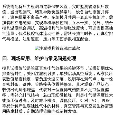
系统需配备压力检测与过载保护装置，实时监测管路负压数
值，当出现漏气、堵孔导致负压异常时，设备自动报警并停
机，避免批量不良品产生。多组模具共用一套真空机组时，需
加装独立电磁阀，实现单模单独控制，互不干扰。另外，结合
模具温度综合调试，高温模具气体膨胀速度快，可适当提高抽
气流量；低温模腔气体流动性差，需延长抽气时长，让真空排
气与模温、注射速度、压力等工艺参数相互配合。
四、现场应用、维护与常
见问题处理
模具试模阶段是验证真空排气效果的关键环节，试模初期优先
排查密封性，关闭注塑机射胶，单独启动真空系统，观察负压
表数值是否稳定，若负压快速回落，说明存在漏气点，逐一检
查密封条、镶件、管路接头位置并修复。其次观察产品状态，
若仍出现局部烧焦，代表对应位置排气槽数量不足或位置偏
移，需补充排气结构；若出现细微披峰，则是排气槽深度过大
或负压值过高，及时减小槽深、调低负压。针对 PVC、POM
等易分解产生腐蚀性气体的材料，真空管路与真空发生器需选
用防腐材质，定期清理管路内残留挥发物。