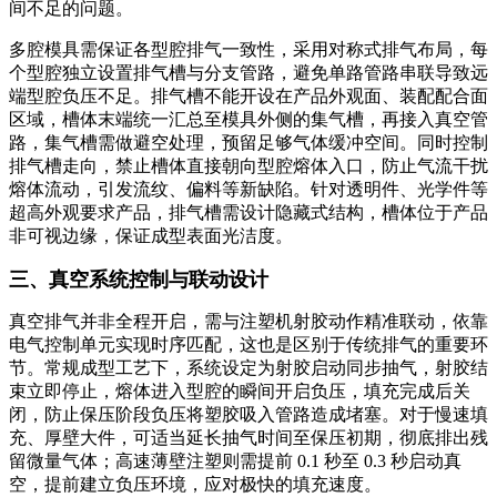
间不足的问题。
多腔模具需保证各型腔排气一致性，采用对称式排气布局，每
个型腔独立设置排气槽与分支管路，避免单路管路串联导致远
端型腔负压不足。排气槽不能开设在产品外观面、装配配合面
区域，槽体末端统一汇总至模具外侧的集气槽，再接入真空管
路，集气槽需做避空处理，预留足够气体缓冲空间。同时控制
排气槽走向，禁止槽体直接朝向型腔熔体入口，防止气流干扰
熔体流动，引发流纹、偏料等新缺陷。针对透明件、光学件等
超高外观要求产品，排气槽需设计隐藏式结构，槽体位于产品
非可视边缘，保证成型表面光洁度。
三、真空系统控制与联动设计
真空排气并非全程开启，需与注塑机射胶动作精准联动，依靠
电气控制单元实现时序匹配，这也是区别于传统排气的重要环
节。常规成型工艺下，系统设定为射胶启动同步抽气，射胶结
束立即停止，熔体进入型腔的瞬间开启负压，填充完成后关
闭，防止保压阶段负压将塑胶吸入管路造成堵塞。对于慢速填
充、厚壁大件，可适当延长抽气时间至保压初期，彻底排出残
留微量气体；高速薄壁注塑则需提前 0.1 秒至 0.3 秒启动真
空，提前建立负压环境，应对极快的填充速度。