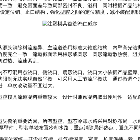
度一致，避免因面差导致局部密封不良、溢料，同时根据产品结
需增设定位销、止口结构，强化型腔之间的定位精度，减小装配累
从源头消除料流差异。主流道选用标准大锥度结构，内壁高光洁
角度完全一致，流道截面常用梯形或圆形，圆形流道散热慢、阻
切过热、流速紊乱。
内不可混用点浇口、侧浇口、扇形浇口。浇口大小依据产品壁厚
构限制无法实现自然平衡，可采用人工节流平衡法，通过微调个
进，单次改动量不宜过大。
型腔模具流道凝料重量较大，设计时兼顾凝料取出便利性，适配
型失衡的重要诱因。所有型腔、型芯冷却水路采用对称布局，水
、厚壁件，型芯单独布置冷却水路，重点消除局部热点，避免不
熔接痕位置统一开设排气槽，排气槽深度、宽度、长度保持一致