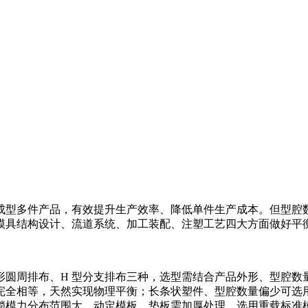
成型多件产品，有效提升生产效率、降低单件生产成本。但型腔
模具结构设计、流道系统、加工装配、注塑工艺四大方面做好平
形圆周排布、H 型分支排布三种，选型需结合产品外形、型腔数
完全相等，天然实现物理平衡；长条状塑件、型腔数量偏少可选
锁模力分布范围大，动定模板、垫板需加厚处理，选用重载标准