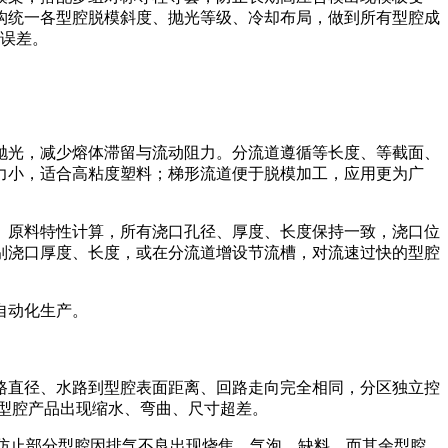
构统一各型腔脱模斜度、抛光等级、冷却布局，做到所有型腔成
积误差。
抛光，减少熔体滞留与流动阻力。分流道遵循等长度、等截面、
力小，适合高粘度塑料；梯形流道便于脱模加工，应用更为广
、原料特性计算，所有浇口孔径、厚度、长度保持一致，浇口位
别浇口厚度、长度，或在分流道增设节流槽，对流速过快的型腔
自动化生产。
路直径、水路到型腔表面距离、回路走向完全相同，分区独立控
同型腔产品出现缩水、弯曲、尺寸超差。
，防止部分型腔因排气不良出现烧焦、气泡、缺料，而其余型腔