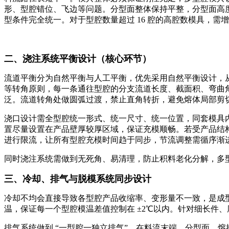
形、型腔错位、飞边等问题。分型面整体保持平整，分型面高
型条件完全统一。对于型腔数量超过 16 腔的高腔数模具，
二、浇注系统平衡设计（核心环节）
流道平衡分为自然平衡与人工平衡，优先采用自然平衡设计，
等转角原则，每一条通往型腔的分支流道长度、截面积、弯曲
泛。流道转角处做圆弧过渡，禁止直角转折，避免熔体局部剪
浇口设计需全型腔统一形式、统一尺寸、统一位置，同套模具
置尽量设置在产品壁厚较厚区域，保证充模顺畅。若受产品结
进行限流，让所有型腔充模时间趋于同步，节流调整需循序渐
同时浇注系统需做到无死角、易清理，防止积料老化分解，多
三、冷
却、排气与脱模系统同步设计
冷却不均会直接导致各型腔产品收缩率、变形量不一致，是成
温，保证每一个型腔模温差值控制在 ±2℃以内。针对细长件
排气系统做到 “一型腔一独立排气”，在料流末端、分型面、