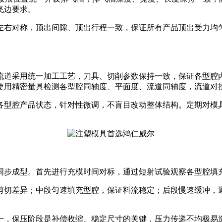
飞边要求。
左右对称，顶出间隙、顶出行程一致，保证所有产品顶出受力均
流道采用统一加工工艺，刀具、切削参数保持一致，保证各型腔
使用精密量具检测各型腔同轴度、平面度、流道同轴度，流道对
各型腔产品状态，针对性微调，不盲目改动整体结构。定期对模
同步成型。首先进行充模时间对标，通过短射试验观察各型腔填
剪切差异；中段匀速填充型腔，保证料流稳定；后段慢速缓冲，
一，保压阶段是补偿收缩、稳定尺寸的关键，压力传递不均极易