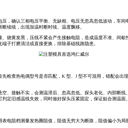
电压，确认三相电压平衡、无缺相、电压无忽高忽低波动，车间
断断续续，出现加温时断时续、温度飘移。
接、烧黄发黑，压线不紧会产生接触电阻，造成温度不准、间歇
化端子打磨清洁或直接更换，排除基础线路隐患。
先检查热电偶型号是否匹配，K 型、J 型不可混用，错配会出
悬空、接触不实，会测温滞后、忽高忽低。探头老化、内部断线
可判定旧感温线失效，同时做好探头压紧固定，保证贴合测温面
用表电阻档测量发热圈阻值，阻值无穷大为断路，阻值偏小为局