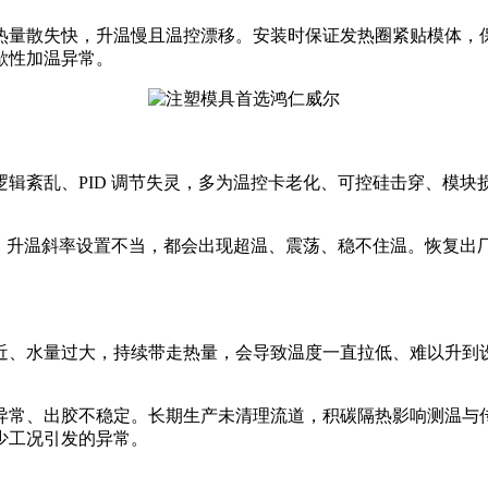
热量散失快，升温慢且温控漂移。安装时保证发热圈紧贴模体，
歇性加温异常。
辑紊乱、PID 调节失灵，多为温控卡老化、可控硅击穿、模
理、升温斜率设置不当，都会出现超温、震荡、稳不住温。恢复
近、水量过大，持续带走热量，会导致温度一直拉低、难以升到
异常、出胶不稳定。长期生产未清理流道，积碳隔热影响测温与
少工况引发的异常。