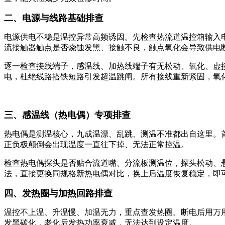
二、电源与线路基础排查
电源供电不稳是温控异常高频诱因。先检查热流道温控箱输入
流接触器触点是否烧蚀发黑、接触不良，触点氧化会导致供电
逐一检查接线端子，感温线、加热线端子有无松动、氧化、虚
电，杜绝线路搭铁短路引发超温跳闸。所有接线重新紧固，氧
三、感温线（热电偶）专项排查
热电偶是测温核心，九成温漂、乱跳、测温不准都出自这里。首
正负极颠倒会出现温度一直往下掉、无法正常控温。
检查热电偶探头是否贴合流道嘴、分流板测温位，探头松动、
法，直接更换同规格新热电偶对比，换上后温度恢复稳定，即
四、发热圈与加热回路排查
温控不上温、升温慢、加温无力，重点查发热圈。断电后用万
发黑碳化，老化后发热功率衰减，无法达到设定温度。