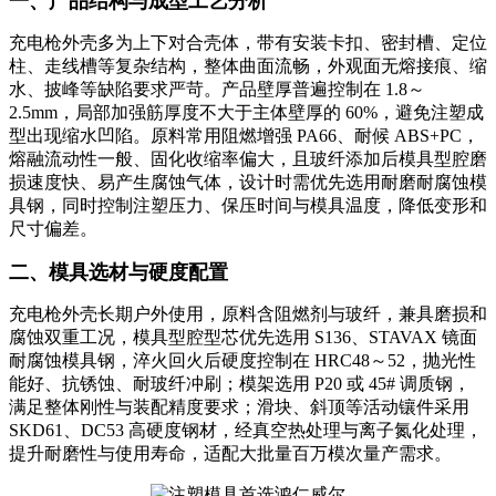
一、产品结构与成型工艺分析
充电枪外壳多为上下对合壳体，带有安装卡扣、密封槽、定位
柱、走线槽等复杂结构，整体曲面流畅，外观面无熔接痕、缩
水、披峰等缺陷要求严苛。产品壁厚普遍控制在 1.8～
2.5mm，局部加强筋厚度不大于主体壁厚的 60%，避免注塑成
型出现缩水凹陷。原料常用阻燃增强 PA66、耐候 ABS+PC，
熔融流动性一般、固化收缩率偏大，且玻纤添加后模具型腔磨
损速度快、易产生腐蚀气体，设计时需优先选用耐磨耐腐蚀模
具钢，同时控制注塑压力、保压时间与模具温度，降低变形和
尺寸偏差。
二、模具选材与硬度配置
充电枪外壳长期户外使用，原料含阻燃剂与玻纤，兼具磨损和
腐蚀双重工况，模具型腔型芯优先选用 S136、STAVAX 镜面
耐腐蚀模具钢，淬火回火后硬度控制在 HRC48～52，抛光性
能好、抗锈蚀、耐玻纤冲刷；模架选用 P20 或 45# 调质钢，
满足整体刚性与装配精度要求；滑块、斜顶等活动镶件采用
SKD61、DC53 高硬度钢材，经真空热处理与离子氮化处理，
提升耐磨性与使用寿命，适配大批量百万模次量产需求。