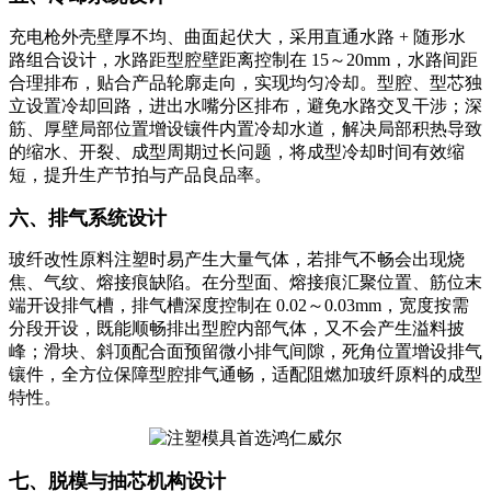
充电枪外壳壁厚不均、曲面起伏大，采用直通水路 + 随形水
路组合设计，水路距型腔壁距离控制在 15～20mm，水路间距
合理排布，贴合产品轮廓走向，实现均匀冷却。型腔、型芯独
立设置冷却回路，进出水嘴分区排布，避免水路交叉干涉；深
筋、厚壁局部位置增设镶件内置冷却水道，解决局部积热导致
的缩水、开裂、成型周期过长问题，将成型冷却时间有效缩
短，提升生产节拍与产品良品率。
六、排气系统设计
玻纤改性原料注塑时易产生大量气体，若排气不畅会出现烧
焦、气纹、熔接痕缺陷。在分型面、熔接痕汇聚位置、筋位末
端开设排气槽，排气槽深度控制在 0.02～0.03mm，宽度按需
分段开设，既能顺畅排出型腔内部气体，又不会产生溢料披
峰；滑块、斜顶配合面预留微小排气间隙，死角位置增设排气
镶件，全方位保障型腔排气通畅，适配阻燃加玻纤原料的成型
特性。
七、脱模与抽芯机构设计