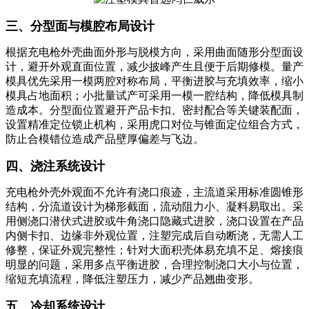
三、分型面与模腔布局设计
根据充电枪外壳曲面外形与脱模方向，采用曲面随形分型面设
计，避开外观直面位置，减少披峰产生且便于后期修模。量产
模具优先采用一模两腔对称布局，平衡进胶与充填效率，缩小
模具占地面积；小批量试产可采用一模一腔结构，降低模具制
造成本。分型面位置避开产品卡扣、密封配合等关键装配面，
设置精准定位锁止机构，采用虎口对位与锥面定位组合方式，
防止合模错位造成产品壁厚偏差与飞边。
四、浇注系统设计
充电枪外壳外观面不允许有浇口痕迹，主流道采用标准圆锥形
结构，分流道设计为梯形截面，流动阻力小、凝料易取出。采
用侧浇口潜伏式进胶或牛角浇口隐藏式进胶，浇口设置在产品
内侧卡扣、边缘非外观位置，注塑完成后自动断浇，无需人工
修整，保证外观完整性；针对大面积壳体易充填不足、熔接痕
明显的问题，采用多点平衡进胶，合理控制浇口大小与位置，
缩短充填流程，降低注塑压力，减少产品翘曲变形。
五、冷却系统设计