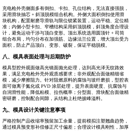
充电枪外壳侧面多有倒扣、卡扣、孔位结构，无法直接强脱，
采用滑块抽芯 + 斜顶脱模组合机构。外侧大面积倒扣使用滑
块机构，配置耐磨导滑轨与限位锁紧装置，运动平稳、定位精
准；内侧小型卡扣、窄槽结构采用斜顶脱模，斜顶角度合理设
计，避免运动干涉与顶白变形。顶出系统选用圆顶针 + 司筒
组合布局，均匀分布在加强筋、边缘法兰位置，增大顶出受力
面积，防止产品顶白、变形、破裂，保证平稳脱模。
八、模具表面处理与后期防护
模具型腔外观面做高光镜面抛光处理，达到高光泽无纹路效
果，满足充电枪外壳外观质感要求；非外观配合面做精细省
模，减少摩擦阻力。针对阻燃原料的腐蚀与玻纤磨损，型腔表
面可做离子氮化或 PVD 涂层处理，提升表面硬度、抗腐蚀与
自润滑性能，降低粘模、拉伤概率；分型面、滑块配合面做精
密研磨，控制配合间隙，从结构上杜绝披峰溢料。
九、模具设计关键注意事项
严格控制产品收缩率预留加工余量，提前模拟注塑翘曲趋势，
通过模具预变形补偿修正尺寸偏差；合理设计模具刚性，加厚