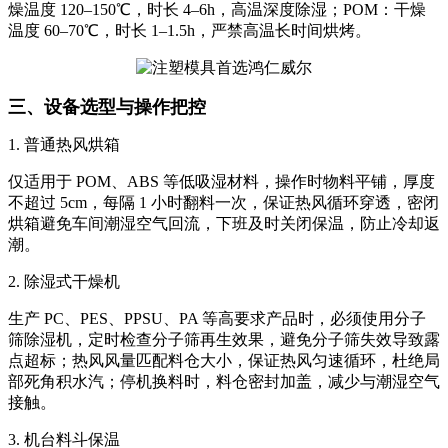
燥温度 120–150℃，时长 4–6h，高温深度除湿；POM：干燥
温度 60–70℃，时长 1–1.5h，严禁高温长时间烘烤。
三、设备选型与操作把控
1. 普通热风烘箱
仅适用于 POM、ABS 等低吸湿材料，操作时物料平铺，厚度
不超过 5cm，每隔 1 小时翻料一次，保证热风循环穿透，密闭
烘箱避免车间潮湿空气回流，下班及时关闭保温，防止冷却返
潮。
2. 除湿式干燥机
生产 PC、PES、PPSU、PA 等高要求产品时，必须使用分子
筛除湿机，定时检查分子筛再生效果，避免分子筛失效导致露
点超标；热风风量匹配料仓大小，保证热风匀速循环，杜绝局
部死角积水汽；停机换料时，料仓密封加盖，减少与潮湿空气
接触。
3. 机台料斗保温