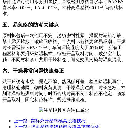
条件允许可使用水分测试仪，直接检测原料含水率：PC/ABS
含水率≤0.02%、PA≤0.015%、特种高温塑料≤0.01% 为合格标
准。
五、易忽略的防潮关键点
原料拆包后一次性用不完，必须密封扎紧，搭配防潮箱存放，
禁止露天堆放；破碎回收料、二次料比新料更容易吸潮，干燥
时长需延长 30%～50%；车间环境湿度大于 65% 时，所有工
程塑料都要升级除湿模式，缩短开盖取料时间，减少空气接
触；不同材料禁止共用干燥料仓，避免交叉污染与温度混乱。
六、干燥异常问题快速修正
烘干后仍有水纹：露点不够、热风循环差，检查除湿机再生、
清理料仓滤网；物料发黄变脆：干燥温度过高、时长超标，立
刻降温缩短烘料时间；时而合格时而不良：料位不稳定、频繁
开盖取料，固定料位标准、规范操作流程。
上一篇
: 鼠标外壳塑料模具脱模技巧
下一篇
: 物流塑料周转箱塑胶模具结构优化