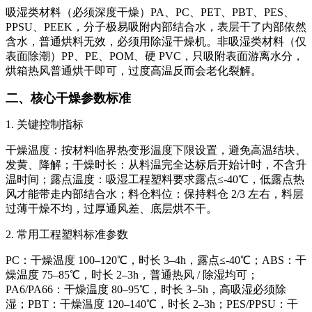
吸湿类材料（必须深度干燥）PA、PC、PET、PBT、PES、
PPSU、PEEK，分子极易吸附内部结合水，表层干了内部依然
含水，普通烘料无效，必须用除湿干燥机。非吸湿类材料（仅
表面除潮）PP、PE、POM、硬 PVC，只吸附表面游离水分，
烘箱热风普通烘干即可，过度高温反而会老化裂解。
二、核心干燥参数标准
1. 关键控制指标
干燥温度：按材料临界热变形温度下限设置，避免高温结块、
发黄、降解；干燥时长：从料温完全达标后开始计时，不含升
温时间；露点温度：吸湿工程塑料要求露点≤-40℃，低露点热
风才能带走内部结合水；料仓料位：保持料仓 2/3 左右，料层
过薄干燥不均，过厚通风差、底层烘不干。
2. 常用工程塑料标准参数
PC：干燥温度 100–120℃，时长 3–4h，露点≤-40℃；ABS：干
燥温度 75–85℃，时长 2–3h，普通热风 / 除湿均可；
PA6/PA66：干燥温度 80–95℃，时长 3–5h，高吸湿必须除
湿；PBT：干燥温度 120–140℃，时长 2–3h；PES/PPSU：干