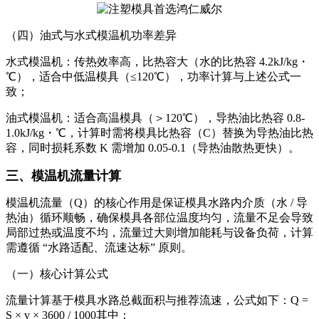
（四）油式与水式模温机功率差异
水式模温机：传热效率高，比热容大（水的比热容 4.2kJ/kg・
℃），适合中低温模具（≤120℃），功率计算与上述公式一
致；
油式模温机：适合高温模具（＞120℃），导热油比热容 0.8-
1.0kJ/kg・℃，计算时需将模具比热容（C）替换为导热油比热
容，同时损耗系数 K 需增加 0.05-0.1（导热油散热更快）。
三、模温机流量计算
模温机流量（Q）的核心作用是保证模具水路内介质（水 / 导
热油）循环顺畅，确保模具各部位温度均匀，流量不足会导致
局部过热或温度不均，流量过大则增加能耗与设备负荷，计算
需遵循 “水路适配、流速达标” 原则。
（一）核心计算公式
流量计算基于模具水路总截面积与推荐流速，公式如下：Q =
S × v × 3600 / 1000其中：