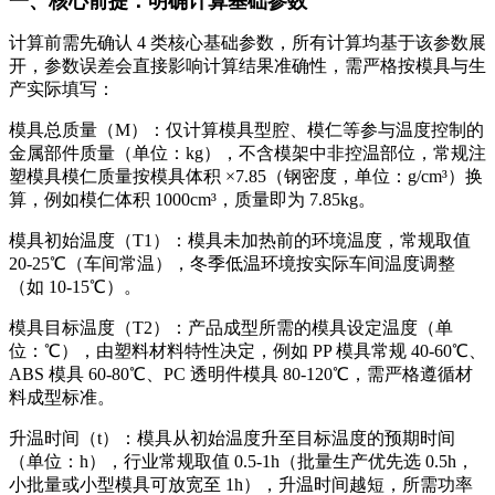
一、核心前提：明确计算基础参数
计算前需先确认 4 类核心基础参数，所有计算均基于该参数展
开，参数误差会直接影响计算结果准确性，需严格按模具与生
产实际填写：
模具总质量（M）：仅计算模具型腔、模仁等参与温度控制的
金属部件质量（单位：kg），不含模架中非控温部位，常规注
塑模具模仁质量按模具体积 ×7.85（钢密度，单位：g/cm³）换
算，例如模仁体积 1000cm³，质量即为 7.85kg。
模具初始温度（T1）：模具未加热前的环境温度，常规取值
20-25℃（车间常温），冬季低温环境按实际车间温度调整
（如 10-15℃）。
模具目标温度（T2）：产品成型所需的模具设定温度（单
位：℃），由塑料材料特性决定，例如 PP 模具常规 40-60℃、
ABS 模具 60-80℃、PC 透明件模具 80-120℃，需严格遵循材
料成型标准。
升温时间（t）：模具从初始温度升至目标温度的预期时间
（单位：h），行业常规取值 0.5-1h（批量生产优先选 0.5h，
小批量或小型模具可放宽至 1h），升温时间越短，所需功率