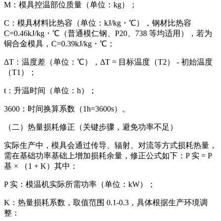
M：模具控温部位质量（单位：kg）；
C：模具材料比热容（单位：kJ/kg・℃），钢材比热容
C=0.46kJ/kg・℃（普通模仁钢、P20、738 等均适用），若为
铜合金模具，C=0.39kJ/kg・℃；
ΔT：温度差（单位：℃），ΔT = 目标温度（T2） - 初始温度
（T1）；
t：升温时间（单位：h）；
3600：时间换算系数（1h=3600s）。
（二）热量损耗修正（关键步骤，避免功率不足）
实际生产中，模具会通过传导、辐射、对流等方式损耗热量，
需在基础功率基础上增加损耗余量，修正公式如下：P 实 = P
基 × （1 + K）其中：
P 实：模温机实际所需功率（单位：kW）；
K：热量损耗系数，取值范围 0.1-0.3，具体根据生产环境调
整：