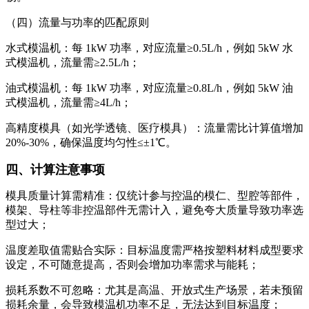
（四）流量与功率的匹配原则
水式模温机：每 1kW 功率，对应流量≥0.5L/h，例如 5kW 水
式模温机，流量需≥2.5L/h；
油式模温机：每 1kW 功率，对应流量≥0.8L/h，例如 5kW 油
式模温机，流量需≥4L/h；
高精度模具（如光学透镜、医疗模具）：流量需比计算值增加
20%-30%，确保温度均匀性≤±1℃。
四、计算注意事项
模具质量计算需精准：仅统计参与控温的模仁、型腔等部件，
模架、导柱等非控温部件无需计入，避免夸大质量导致功率选
型过大；
温度差取值需贴合实际：目标温度需严格按塑料材料成型要求
设定，不可随意提高，否则会增加功率需求与能耗；
损耗系数不可忽略：尤其是高温、开放式生产场景，若未预留
损耗余量，会导致模温机功率不足，无法达到目标温度；