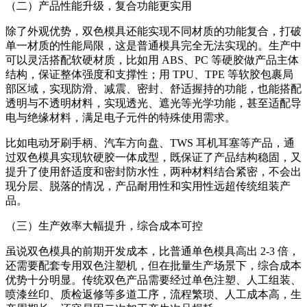
（二）产品性能升级，复合功能更实用
除了外观优势，双色模具还能实现不同材质的功能复合，打破
单一材质的性能局限，这是普通模具完全无法实现的。生产中
可以灵活搭配软硬材质，比如用 ABS、PC 等硬胶做产品主体
结构，保证整体强度和支撑性；用 TPU、TPE 等软胶包裹局
部区域，实现防滑、减震、密封、舒适握持的功能，也能搭配
透明与不透明材料，实现透光、遮光等光学功能，甚至适配导
电与绝缘材料，满足电子元件的特殊使用需求。
比如电动牙刷手柄、汽车方向盘、TWS 耳机耳塞等产品，通
过双色模具实现软硬胶一体成型，既保证了产品结构稳固，又
提升了使用舒适度和密封防水性，两种材料结合紧密，不会出
现分层、脱落的情况，产品耐用性和实用性远超传统组装产
品。
（三）生产效率大幅提升，综合成本可控
虽说双色模具的前期开发成本，比普通单色模具高出 2-3 倍，
还需要配套专用双色注塑机，但在批量生产场景下，综合成本
优势十分明显。传统双色产品需要经过单色注塑、人工组装、
喷漆丝印、质检返修等多道工序，流程繁琐、人工成本高，生