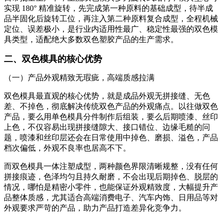
实现 180° 精准旋转，先完成第一种原料的基础成型，待半成
品半固化后旋转工位，再注入第二种原料复合成型，全程机械
定位、误差极小，是行业内适用性最广、稳定性最强的双色模
具类型，适配绝大多数双色塑胶产品的生产需求。
二、双色模具的核心优势
（一）产品外观精致无瑕疵，高端质感拉满
双色模具最直观的核心优势，就是成品外观无拼接缝、无色
差、不掉色，彻底解决传统双色产品的外观痛点。以往做双色
产品，要么用单色模具分件制作后组装，要么后期喷漆、丝印
上色，不仅容易出现拼接缝隙大、接口错位、边缘毛糙的问
题，喷漆和丝印层还会在日常使用中掉色、磨损、溢色，产品
档次偏低，外观不良率也居高不下。
而双色模具一体注塑成型，两种颜色界限清晰规整，没有任何
拼接痕迹，色泽均匀且持久耐磨，不会出现后期掉色、脱层的
情况，哪怕是精密小零件，也能保证外观精致度，大幅提升产
品整体质感，尤其适合高端消费电子、汽车内饰、日用品等对
外观要求严苛的产品，助力产品打造差异化竞争力。