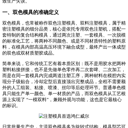
致生产失误。
一、双色模具的准确定义
双色模具，也常被称作双色注塑模具、双料注塑模具，属于精
密注塑模具的细分品类，核心是依托专用双色注塑机，搭配一
套特制的复合结构模具，通过两次注塑、一套模具、一次脱模
的标准化工艺，将两种不同颜色、或是不同材质特性的塑料原
料，在模具内部高温高压环境下融合成型，最终产出一体成型
的双色或双材质塑胶成品。
简单来说，它和传统工艺有着本质区别：既不是用胶水把两种
塑料粘接拼接，也不是先做单色零件再二次套啤、二次加工，
而是在同一套模具内完成两道注塑工序，两种材料在模腔内实
现分子级贴合，冷却定型后直接顶出完整成品，全程不需要额
外的人工组装、粘接、喷漆、丝印等后处理环节。普通单色模
具只能生产单一颜色、单一材质的产品，而双色模具从工艺根
源上实现了 “一模双料”，兼顾外观与功能，这也是它最核心
的标识。
日常批量生产中，主流双色模具多为旋转式结构，模具型芯可