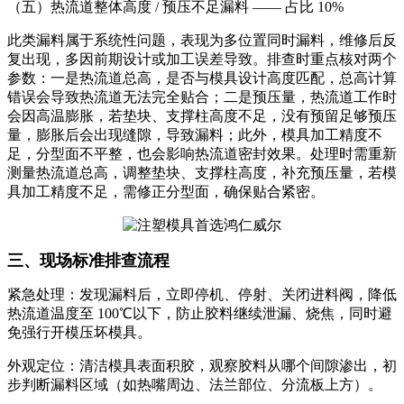
（五）热流道整体高度 / 预压不足漏料 —— 占比 10%
此类漏料属于系统性问题，表现为多位置同时漏料，维修后反
复出现，多因前期设计或加工误差导致。排查时重点核对两个
参数：一是热流道总高，是否与模具设计高度匹配，总高计算
错误会导致热流道无法完全贴合；二是预压量，热流道工作时
会因高温膨胀，若垫块、支撑柱高度不足，没有预留足够预压
量，膨胀后会出现缝隙，导致漏料；此外，模具加工精度不
足，分型面不平整，也会影响热流道密封效果。处理时需重新
测量热流道总高，调整垫块、支撑柱高度，补充预压量，若模
具加工精度不足，需修正分型面，确保贴合紧密。
三、现场标准排查流程
紧急处理：发现漏料后，立即停机、停射、关闭进料阀，降低
热流道温度至 100℃以下，防止胶料继续泄漏、烧焦，同时避
免强行开模压坏模具。
外观定位：清洁模具表面积胶，观察胶料从哪个间隙渗出，初
步判断漏料区域（如热嘴周边、法兰部位、分流板上方）。