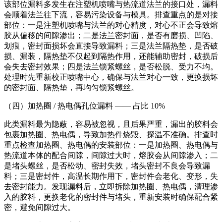
该部位漏料多发生在注塑机喷嘴与热流道法兰的接口处，漏料
会顺着法兰往下流，容易污染设备与模具。排查重点的是对接
部位：一是注塑机喷嘴与法兰的对心精度，对心不正会导致熔
胶从偏移的间隙渗出；二是法兰密封面，是否有磨损、凹陷、
划痕，密封面损坏会直接导致漏料；三是法兰隔热垫，是否破
损、漏装，隔热垫不仅起到隔热作用，还能辅助密封，破损后
会失去密封效果；四是法兰锁紧螺丝，是否松脱、受力不均。
处理时先重新校正喷嘴中心，确保与法兰对心一致，更换损坏
的密封面、隔热垫，再均匀锁紧螺丝。
（四）加热圈 / 热电偶孔位漏料 —— 占比 10%
此类漏料最为隐蔽，容易被忽视，且后果严重，漏出的胶料会
包裹加热圈、热电偶，导致加热件烧毁、探温不准确。排查时
重点检查加热圈、热电偶的安装部位：一是加热圈、热电偶与
热流道本体的配合间隙，间隙过大时，熔胶会从间隙渗入；二
是堵头螺丝，是否松动、密封失效，堵头密封不良会导致漏
料；三是密封件，高温长期作用下，密封件会老化、变形，失
去密封能力。发现漏料后，立即拆除加热圈、热电偶，清理渗
入的胶料，更换老化的密封件与堵头，重新安装时确保配合紧
密，避免间隙过大。