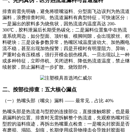
一、先判真伪：区分热流道漏料与普通溢料
排查前需先明确，避免将喷嘴溢料、分型面飞边误判为热流道
漏料，浪费排查时间。热流道漏料有典型特征，可快速区分：
一是漏出的胶料多为烧焦状，因热流道内温度高达 200-
300℃，胶料泄漏后长期受热碳化；二是漏料位置集中在热流
道系统周边，如分型面、顶针板、模脚间隙，会出现胶丝、积
料硬块；三是设备参数异常，热嘴区域温度波动大、加热圈电
流不稳，甚至出现加热报警；四是开模时有明显阻力、异响，
严重时会有压模感，强行开模会损伤模具。一旦出现以上一种
或多种特征，立即停机、关闭进料、降低热流道温度，禁止继
续射胶，防止漏料进一步扩散、烧毁部件。
二、按部位排查：五大核心漏点
（一）热嘴头部（嘴尖）漏料 —— 最常见，占比 40%
热嘴头部是热流道与型腔的连接部位，直接接触熔胶，也是最
易漏料的位置。排查时无需拆解整个热流道，先观察热嘴对应
型腔的溢料痕迹，再拆出热嘴重点检查：一是嘴尖封胶面是否
有磨损、塌陷、划痕，长期使用或异物撞击会导致封胶面损