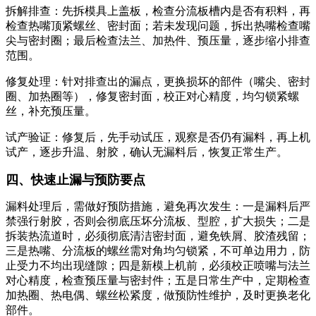
拆解排查：先拆模具上盖板，检查分流板槽内是否有积料，再
检查热嘴顶紧螺丝、密封面；若未发现问题，拆出热嘴检查嘴
尖与密封圈；最后检查法兰、加热件、预压量，逐步缩小排查
范围。
修复处理：针对排查出的漏点，更换损坏的部件（嘴尖、密封
圈、加热圈等），修复密封面，校正对心精度，均匀锁紧螺
丝，补充预压量。
试产验证：修复后，先手动试压，观察是否仍有漏料，再上机
试产，逐步升温、射胶，确认无漏料后，恢复正常生产。
四、快速止漏与预防要点
漏料处理后，需做好预防措施，避免再次发生：一是漏料后严
禁强行射胶，否则会彻底压坏分流板、型腔，扩大损失；二是
拆装热流道时，必须彻底清洁密封面，避免铁屑、胶渣残留；
三是热嘴、分流板的螺丝需对角均匀锁紧，不可单边用力，防
止受力不均出现缝隙；四是新模上机前，必须校正喷嘴与法兰
对心精度，检查预压量与密封件；五是日常生产中，定期检查
加热圈、热电偶、螺丝松紧度，做预防性维护，及时更换老化
部件。