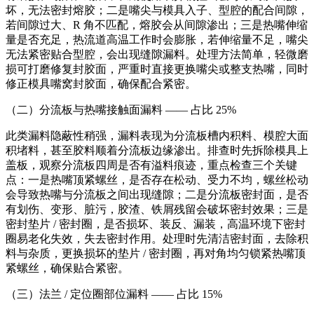
坏，无法密封熔胶；二是嘴尖与模具入子、型腔的配合间隙，
若间隙过大、R 角不匹配，熔胶会从间隙渗出；三是热嘴伸缩
量是否充足，热流道高温工作时会膨胀，若伸缩量不足，嘴尖
无法紧密贴合型腔，会出现缝隙漏料。处理方法简单，轻微磨
损可打磨修复封胶面，严重时直接更换嘴尖或整支热嘴，同时
修正模具嘴窝封胶面，确保配合紧密。
（二）分流板与热嘴接触面漏料 —— 占比 25%
此类漏料隐蔽性稍强，漏料表现为分流板槽内积料、模腔大面
积堵料，甚至胶料顺着分流板边缘渗出。排查时先拆除模具上
盖板，观察分流板四周是否有溢料痕迹，重点检查三个关键
点：一是热嘴顶紧螺丝，是否存在松动、受力不均，螺丝松动
会导致热嘴与分流板之间出现缝隙；二是分流板密封面，是否
有划伤、变形、脏污，胶渣、铁屑残留会破坏密封效果；三是
密封垫片 / 密封圈，是否损坏、装反、漏装，高温环境下密封
圈易老化失效，失去密封作用。处理时先清洁密封面，去除积
料与杂质，更换损坏的垫片 / 密封圈，再对角均匀锁紧热嘴顶
紧螺丝，确保贴合紧密。
（三）法兰 / 定位圈部位漏料 —— 占比 15%