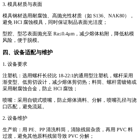
3. 模具材质与表面
模具钢材选用耐腐蚀、高抛光性材质（如 S136、NAK80），
避免 HCl 腐蚀模具，同时保证制品表面光洁度；
型腔、型芯表面抛光至 Ra≤0.4μm，减少熔体粘附，降低粘模
风险，便于脱模。
四、设备适配与维护
1. 设备要求
注塑机：选用螺杆长径比 18-22:1的通用型注塑机，螺杆采用
渐变型、低剪切设计，减少熔体剪切热；料筒、螺杆需镀铬或
采用耐腐蚀合金，防止 HCl 腐蚀；
喷嘴：采用自锁式喷嘴，防止熔体滴料、分解，喷嘴孔径与浇
口匹配，避免流延。
2. 设备维护
生产前：用 PE、PP 清洗料筒，清除残留杂质，再用 PVC 料
过渡，避免其他原料残留导致 PVC 分解；