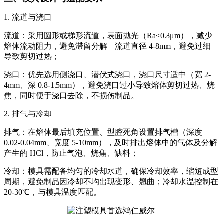
1. 流道与浇口
流道：采用圆形或梯形流道，表面抛光（Ra≤0.8μm），减少
熔体流动阻力，避免滞留分解；流道直径 4-8mm，避免过细
导致剪切过热；
浇口：优先选用侧浇口、潜伏式浇口，浇口尺寸适中（宽 2-
4mm、深 0.8-1.5mm），避免浇口过小导致熔体剪切过热、烧
焦，同时便于浇口去除，不损伤制品。
2. 排气与冷却
排气：在熔体最后填充位置、型腔死角设置排气槽（深度
0.02-0.04mm、宽度 5-10mm），及时排出熔体中的气体及分解
产生的 HCl，防止气泡、烧焦、缺料；
冷却：模具需配备均匀的冷却水道，确保冷却效率，缩短成型
周期，避免制品因冷却不均出现变形、翘曲；冷却水温控制在
20-30℃，与模具温度匹配。