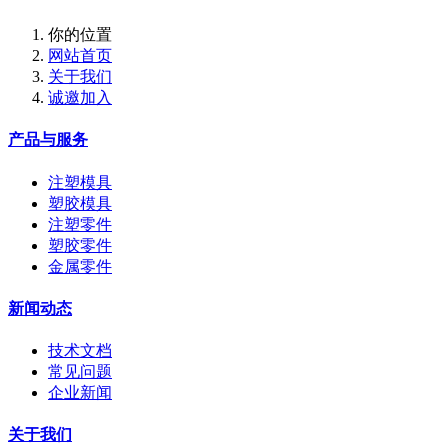
你的位置
网站首页
关于我们
诚邀加入
产品与服务
注塑模具
塑胶模具
注塑零件
塑胶零件
金属零件
新闻动态
技术文档
常见问题
企业新闻
关于我们