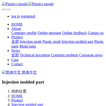
log in
registered
HOME
About
Company profile
Online message
Online feedback
Contact us
Product
全部
Injection mold
Plastic mold
Injection molded part
Plastic
parts
Metal parts
News
全部
Technical document
Common problem
Corporate news
Case
Contact
简体中文
Injection molded part
你的位置
HOME
Product
Injection molded part