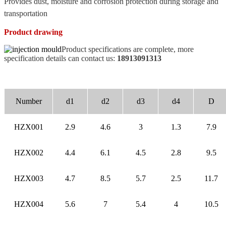
Provides dust, moisture and corrosion protection during storage and
transportation
Product drawing
Product specifications are complete, more
specification details can contact us:
18913091313
Number
d1
d2
d3
d4
D
HZX001
2.9
4.6
3
1.3
7.9
HZX002
4.4
6.1
4.5
2.8
9.5
HZX003
4.7
8.5
5.7
2.5
11.7
HZX004
5.6
7
5.4
4
10.5