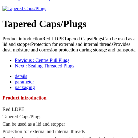
Tapered Caps/Plugs
Product introductionRed LDPETapered Caps/PlugsCan be used as a
lid and stopperProtection for external and internal threadsProvides
dust, moisture and corrosion protection during storage and transporta
Previous
: Centre Pull Plugs
Next
: Sealing Threaded Plugs
details
parameter
packaging
Product introduction
Red LDPE
Tapered Caps/Plugs
Can be used as a lid and stopper
Protection for external and internal threads